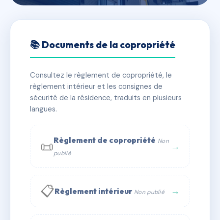
🇫🇷 RFRAC8500324
SYND COPRO 40r BELLE
📚 Documents de la copropriété
FONTAINE
Consultez le règlement de copropriété, le
📍 40 r de la belle fontaine 56100 Lorient
règlement intérieur et les consignes de
⚠ IMMATRICULEE_RATTACHEMENT_EXPIRE
sécurité de la résidence, traduits en plusieurs
langues.
🏠 15 lots
🏗 1 bâtiment(s)
📞 Contacter Syndic Digital
💬 WhatsApp
Règlement de copropriété
Non
📜
→
publié
✉ Email
📋
→
Règlement intérieur
Non publié