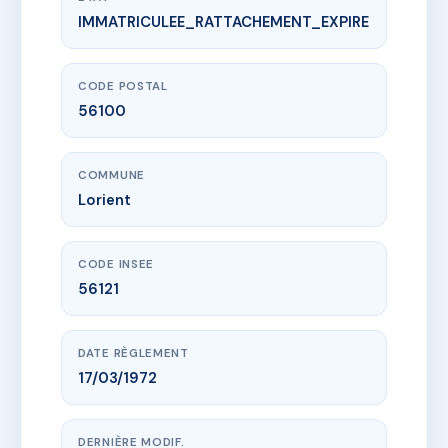
IMMATRICULEE_RATTACHEMENT_EXPIRE
www.vme.plus/AC8500324
SYND COPRO 40r BELLE FONTAINE
40 r de la belle fontaine
56100 Lorient
CODE POSTAL
56100
COMMUNE
Lorient
CODE INSEE
56121
DATE RÈGLEMENT
17/03/1972
DERNIÈRE MODIF.