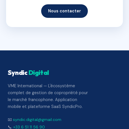
Nous contacter
Syndic
Digital
VME International — L'écosystème
complet de gestion de copropriété pour
le marché francophone. Application
mobile et plateforme SaaS SyndicPro.
📧
syndic.digital@gmail.com
📞
+33 6 51 11 56 90