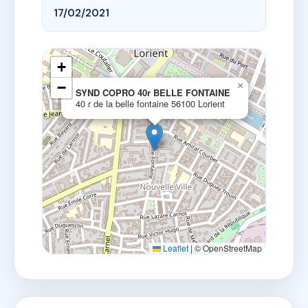
17/02/2021
+
−
×
SYND COPRO 40r BELLE FONTAINE
40 r de la belle fontaine 56100 Lorient
Leaflet
|
© OpenStreetMap