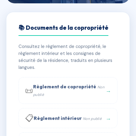
🇫🇷 RFRAC8802118
RESIDENCE CENTRAL FAC
📚 Documents de la copropriété
VII
Consultez le règlement de copropriété, le
📍 3 r des roches 97410 Saint-Pierre
règlement intérieur et les consignes de
✓ Immatriculée
🏠 240 lots
🏗 1 bâtiment(s)
sécurité de la résidence, traduits en plusieurs
langues.
📞 Contacter Syndic Digital
💬 WhatsApp
Règlement de copropriété
Non
📜
✉ Email
→
publié
📋
→
Règlement intérieur
Non publié