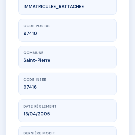
IMMATRICULEE_RATTACHEE
www.vme.plus/AC8802118
RESIDENCE CENTRAL FAC VII
3 r des roches
97410 Saint-Pierre
CODE POSTAL
97410
COMMUNE
Saint-Pierre
CODE INSEE
97416
DATE RÈGLEMENT
13/04/2005
DERNIÈRE MODIF.