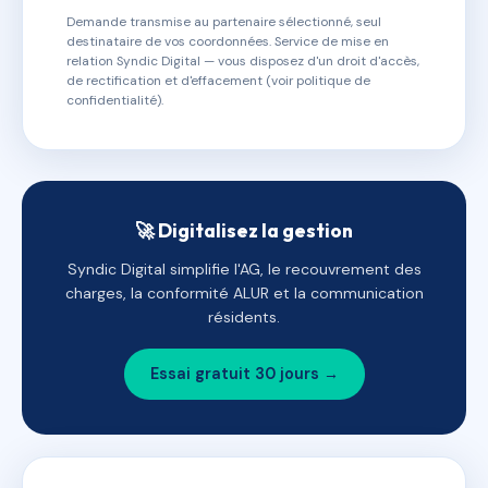
Demande transmise au partenaire sélectionné, seul
destinataire de vos coordonnées. Service de mise en
relation Syndic Digital — vous disposez d'un droit d'accès,
de rectification et d'effacement (voir politique de
confidentialité).
🚀 Digitalisez la gestion
Syndic Digital simplifie l'AG, le recouvrement des
charges, la conformité ALUR et la communication
résidents.
Essai gratuit 30 jours →