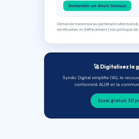
Demander un devis travaux
Demande transmise au partenaire sélectionné, s
rectification et d'effacement (voir politique de 
🚀 Digitalisez la 
Syndic Digital simplifie l'AG, le reco
conformité ALUR et la communi
Essai gratuit 30 j