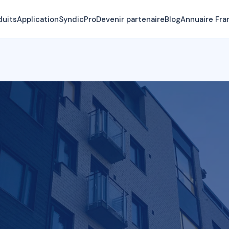
duits
Application
SyndicPro
Devenir partenaire
Blog
Annuaire Fra