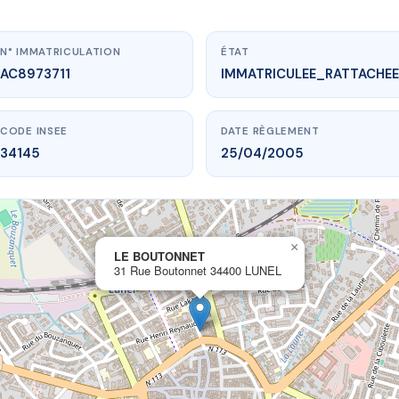
N° IMMATRICULATION
ÉTAT
AC8973711
IMMATRICULEE_RATTACHEE
CODE INSEE
DATE RÈGLEMENT
34145
25/04/2005
×
vme.plus/AC8973711
LE BOUTONNET
31 Rue Boutonnet 34400 LUNEL
LE BOUTONNET
 Boutonnet
34400 LUNEL