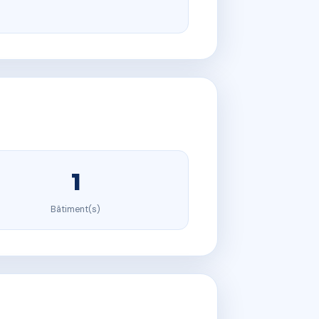
1
Bâtiment(s)