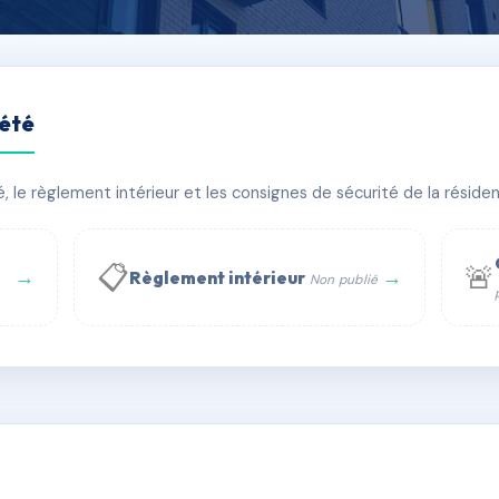
iété
T
le règlement intérieur et les consignes de sécurité de la résidenc
âtiment(s)
📋
🚨
→
→
Règlement intérieur
Non publié
 WhatsApp
✉ Email
té
rue Saint-Honoré, 75001 Paris - Tél. : +33 6 51 11 56 90 - 
AC8973711
🇫🇷
ww.syndic.digital - E-mail : syndic.digital@gmail.c