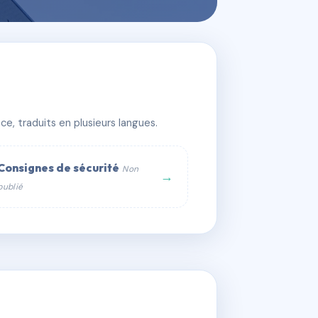
e, traduits en plusieurs langues.
Consignes de sécurité
Non
→
publié
web :
om