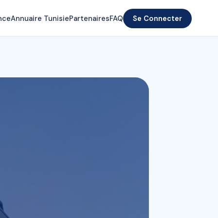
nce
Annuaire Tunisie
Partenaires
FAQ
Se Connecter