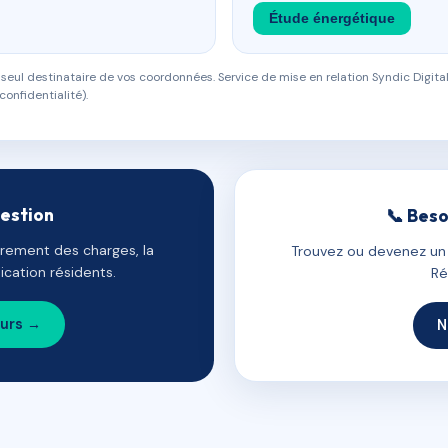
Étude énergétique
eul destinataire de vos coordonnées. Service de mise en relation Syndic Digital
confidentialité).
gestion
📞 Beso
uvrement des charges, la
Trouvez ou devenez un c
cation résidents.
Ré
ours →
N