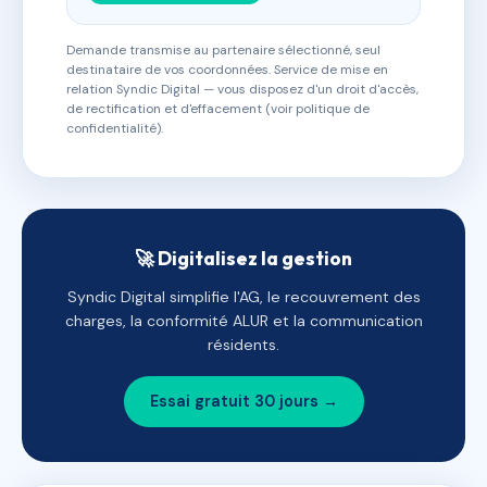
Demande transmise au partenaire sélectionné, seul
destinataire de vos coordonnées. Service de mise en
relation Syndic Digital — vous disposez d'un droit d'accès,
de rectification et d'effacement (voir politique de
confidentialité).
🚀 Digitalisez la gestion
Syndic Digital simplifie l'AG, le recouvrement des
charges, la conformité ALUR et la communication
résidents.
Essai gratuit 30 jours →