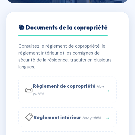
🇫🇷 RFRAC9049206
1351 - LES ROUARDES
📚 Documents de la copropriété
📍 2 r du faubourg de couzon 42320 La Grand-Croix
Consultez le règlement de copropriété, le
✓ Immatriculée
🏠 36 lots
🏗 1 bâtiment(s)
règlement intérieur et les consignes de
sécurité de la résidence, traduits en plusieurs
langues.
📞 Contacter Syndic Digital
💬 WhatsApp
✉ Email
Règlement de copropriété
Non
📜
→
publié
📋
→
Règlement intérieur
Non publié