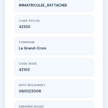
IMMATRICULEE_RATTACHEE
www.vme.plus/AC9049206
1351 - LES ROUARDES
2 r du faubourg de couzon
42320 La Grand-Croix
CODE POSTAL
42320
COMMUNE
La Grand-Croix
CODE INSEE
42103
DATE RÈGLEMENT
06/02/2006
DERNIÈRE MODIF.