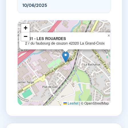
10/06/2025
+
−
×
1351 - LES ROUARDES
2 r du faubourg de couzon 42320 La Grand-Croix
Leaflet
|
© OpenStreetMap