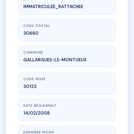
IMMATRICULEE_RATTACHEE
www.vme.plus/AC9127903
SOUS LE BOIS
3 Rue de la Saurine
30660 GALLARGUES-LE-MONTUEUX
CODE POSTAL
30660
COMMUNE
GALLARGUES-LE-MONTUEUX
CODE INSEE
30123
DATE RÈGLEMENT
14/02/2008
DERNIÈRE MODIF.