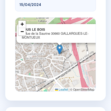
15/04/2024
+
×
SOUS LE BOIS
−
3 Rue de la Saurine 30660 GALLARGUES-LE-
MONTUEUX
Leaflet
|
© OpenStreetMap