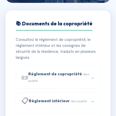
🇫🇷 RFRAC9127903
SOUS LE BOIS
📚 Documents de la copropriété
📍 3 Rue de la Saurine 30660 GALLARGUES-LE-
MONTUEUX
Consultez le règlement de copropriété, le
règlement intérieur et les consignes de
✓ Immatriculée
🏠 28 lots
🏗 3 bâtiment(s)
sécurité de la résidence, traduits en plusieurs
langues.
📞 Contacter Syndic Digital
💬 WhatsApp
Règlement de copropriété
Non
📜
✉ Email
→
publié
📋
→
Règlement intérieur
Non publié