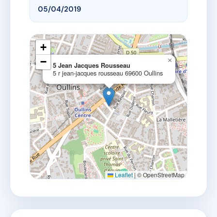
05/04/2019
+
−
×
5 Jean Jacques Rousseau
5 r jean-jacques rousseau 69600 Oullins
Leaflet
|
© OpenStreetMap