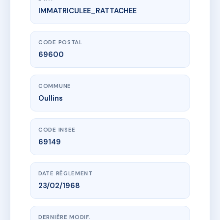
IMMATRICULEE_RATTACHEE
www.vme.plus/AC9213208
5 Jean Jacques Rousseau
5 r jean-jacques rousseau
69600 Oullins
CODE POSTAL
69600
COMMUNE
Oullins
CODE INSEE
69149
DATE RÈGLEMENT
23/02/1968
DERNIÈRE MODIF.