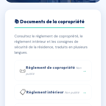
🇫🇷 RFRAC9213208
5 Jean Jacques Rousseau
📚 Documents de la copropriété
📍 5 r jean-jacques rousseau 69600 Oullins
Consultez le règlement de copropriété, le
✓ Immatriculée
🏠 25 lots
🏗 1 bâtiment(s)
règlement intérieur et les consignes de
sécurité de la résidence, traduits en plusieurs
langues.
📞 Contacter Syndic Digital
💬 WhatsApp
✉ Email
Règlement de copropriété
Non
📜
→
publié
📋
→
Règlement intérieur
Non publié