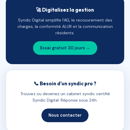
🚀 Digitalisez la gestion
Syndic Digital simplifie l'AG, le recouvrement des
charges, la conformité ALUR et la communication
résidents.
Essai gratuit 30 jours →
📞 Besoin d'un syndic pro ?
Trouvez ou devenez un cabinet syndic certifié
Syndic Digital. Réponse sous 24h.
Nous contacter