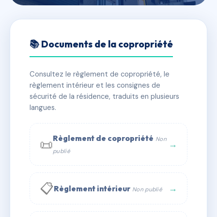
🇫🇷 RFRAC9368150
12 etienne dolet
📚 Documents de la copropriété
📍 12 r etienne dolet 69600 Oullins
Consultez le règlement de copropriété, le
✓ Immatriculée
🏠 27 lots
🏗 1 bâtiment(s)
règlement intérieur et les consignes de
sécurité de la résidence, traduits en plusieurs
langues.
📞 Contacter Syndic Digital
💬 WhatsApp
✉ Email
Règlement de copropriété
Non
📜
→
publié
📋
→
Règlement intérieur
Non publié