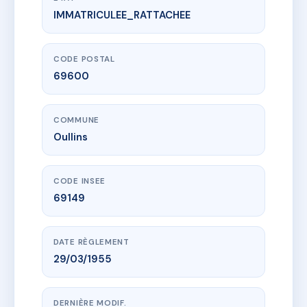
IMMATRICULEE_RATTACHEE
www.vme.plus/AC9368150
12 etienne dolet
12 r etienne dolet
69600 Oullins
CODE POSTAL
69600
COMMUNE
Oullins
CODE INSEE
69149
DATE RÈGLEMENT
29/03/1955
DERNIÈRE MODIF.