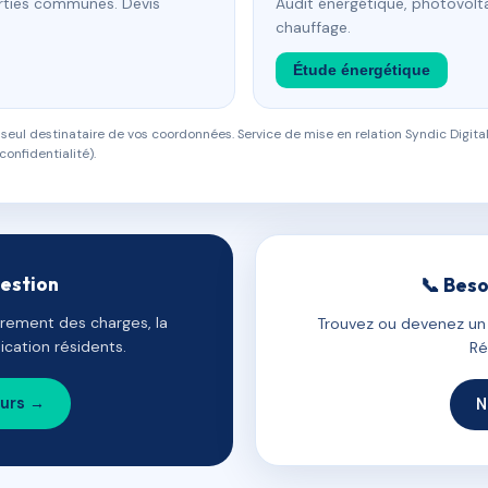
arties communes. Devis
Audit énergétique, photovolta
chauffage.
Étude énergétique
eul destinataire de vos coordonnées. Service de mise en relation Syndic Digital
confidentialité).
gestion
📞 Beso
uvrement des charges, la
Trouvez ou devenez un c
cation résidents.
Ré
ours →
N