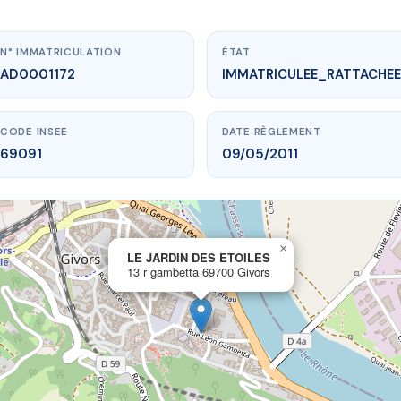
N° IMMATRICULATION
ÉTAT
AD0001172
IMMATRICULEE_RATTACHEE
CODE INSEE
DATE RÈGLEMENT
69091
09/05/2011
×
vme.plus/AD0001172
LE JARDIN DES ETOILES
13 r gambetta 69700 Givors
JARDIN DES ETOILES
gambetta
69700 Givors