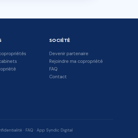
S
SOCIÉTÉ
copropriétés
Devenir partenaire
cabinets
Rejoindre ma copropriété
ropriété
FAQ
Contact
fidentialité
·
FAQ
·
App Syndic Digital