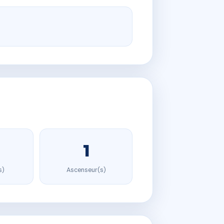
1
s)
Ascenseur(s)