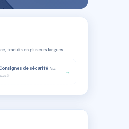
e, traduits en plusieurs langues.
Consignes de sécurité
Non
→
publié
web :
om