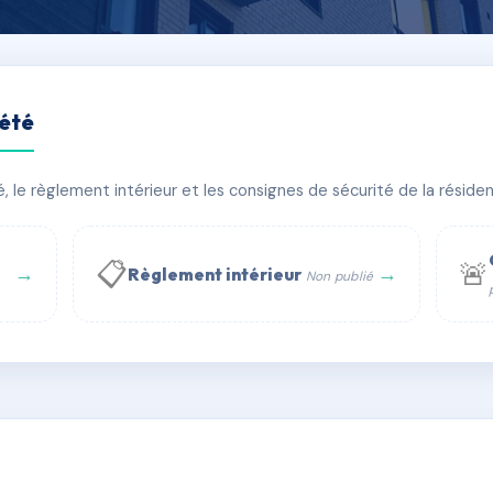
iété
 ETOILES
le règlement intérieur et les consignes de sécurité de la résidenc
🏠 35 lots
🏗 1 bâtiment(s)
📋
🚨
→
→
Règlement intérieur
Non publié
 WhatsApp
✉ Email
té
rue Saint-Honoré, 75001 Paris - Tél. : +33 6 51 11 56 90 - 
AD0001172
🇫🇷
ww.syndic.digital - E-mail : syndic.digital@gmail.c