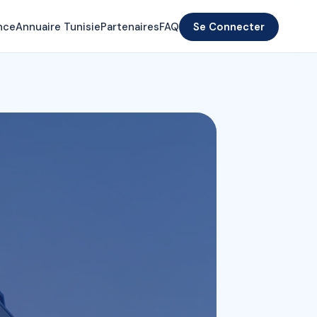
nce
Annuaire Tunisie
Partenaires
FAQ
Se Connecter