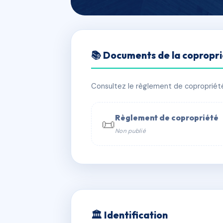
🇫🇷 RFRAD0001172
📚 Documents de la copropr
LE JARDIN DES
📍 13 r gambetta 69700 Givors
Consultez le règlement de copropriété, 
✓ Immatriculée
⚠ Admin. provisoire
Règlement de copropriété
📜
Non publié
📞 Contacter Syndic Digital

Coproprié
229 
N°
w
🏛 Identification