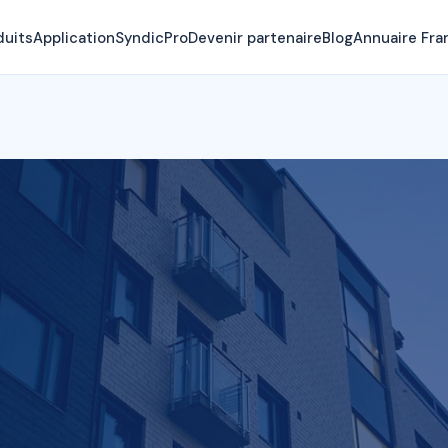
duits
Application
SyndicPro
Devenir partenaire
Blog
Annuaire Fra