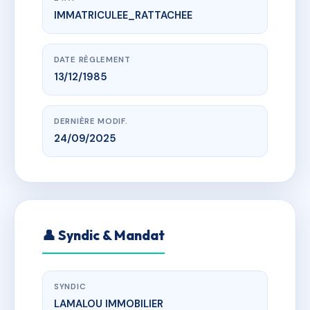
IMMATRICULEE_RATTACHEE
www.vme.plus/AD0325241
SDC VERDALE A
zac du bois de lon, 34240 Lamalou-les-Bains
DATE RÈGLEMENT
13/12/1985
DERNIÈRE MODIF.
24/09/2025
👤 Syndic & Mandat
SYNDIC
LAMALOU IMMOBILIER