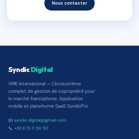
Nous contacter
Syndic
Digital
VME International — L'écosystème
complet de gestion de copropriété pour
le marché francophone. Application
mobile et plateforme SaaS SyndicPro.
📧
syndic.digital@gmail.com
📞
+33 6 51 11 56 90