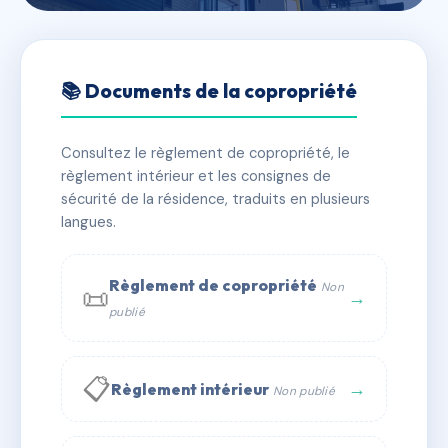
🇫🇷 RFRAD0325241
SDC VERDALE A
📚 Documents de la copropriété
📍 zac du bois de lon, 34240 Lamalou-les-Bains
Consultez le règlement de copropriété, le
✓ Immatriculée
🏠 30 lots
🏗 1 bâtiment(s)
règlement intérieur et les consignes de
sécurité de la résidence, traduits en plusieurs
langues.
📞 Contacter Syndic Digital
💬 WhatsApp
✉ Email
Règlement de copropriété
Non
📜
→
publié
📋
→
Règlement intérieur
Non publié