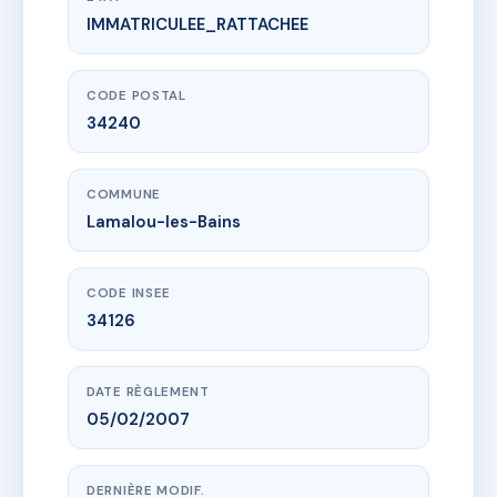
IMMATRICULEE_RATTACHEE
www.vme.plus/AD2024321
SDC 15-17 AVENUE CAPUS
15 av de capus
34240 Lamalou-les-Bains
CODE POSTAL
34240
COMMUNE
Lamalou-les-Bains
CODE INSEE
34126
DATE RÈGLEMENT
05/02/2007
DERNIÈRE MODIF.