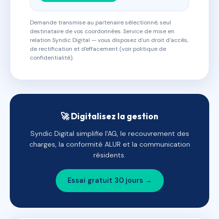
Demande transmise au partenaire sélectionné, seul
destinataire de vos coordonnées. Service de mise en
relation Syndic Digital — vous disposez d'un droit d'accès,
de rectification et d'effacement (voir politique de
confidentialité).
🚀 Digitalisez la gestion
Syndic Digital simplifie l'AG, le recouvrement des
charges, la conformité ALUR et la communication
résidents.
Essai gratuit 30 jours →