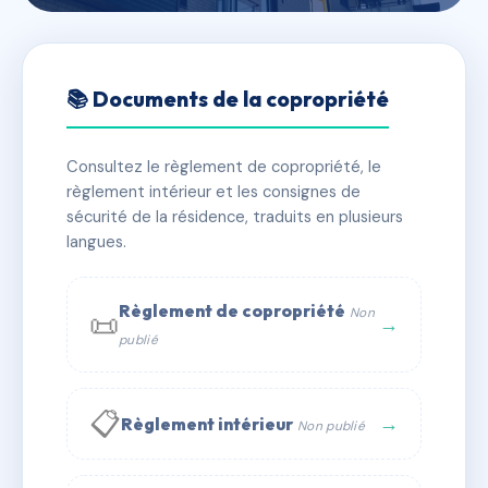
🇫🇷 RFRAD2024321
SDC 15-17 AVENUE CAPUS
📚 Documents de la copropriété
📍 15 av de capus 34240 Lamalou-les-Bains
Consultez le règlement de copropriété, le
✓ Immatriculée
🏠 24 lots
🏗 6 bâtiment(s)
règlement intérieur et les consignes de
sécurité de la résidence, traduits en plusieurs
langues.
📞 Contacter Syndic Digital
💬 WhatsApp
✉ Email
Règlement de copropriété
Non
📜
→
publié
📋
→
Règlement intérieur
Non publié