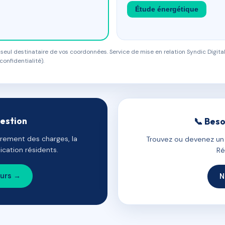
Étude énergétique
eul destinataire de vos coordonnées. Service de mise en relation Syndic Digital
confidentialité).
gestion
📞 Beso
uvrement des charges, la
Trouvez ou devenez un c
cation résidents.
Ré
ours →
N