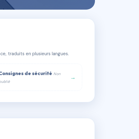
e, traduits en plusieurs langues.
Consignes de sécurité
Non
→
publié
web :
om