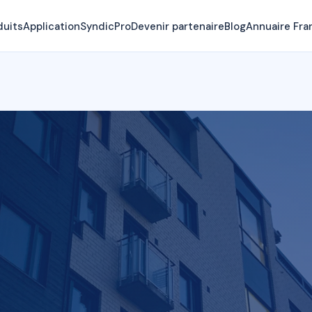
duits
Application
SyndicPro
Devenir partenaire
Blog
Annuaire Fra