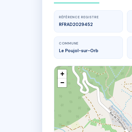
RÉFÉRENCE REGISTRE
RFRAD2029452
COMMUNE
Le Poujol-sur-Orb
+
−
www
SDC 3
32B r des po