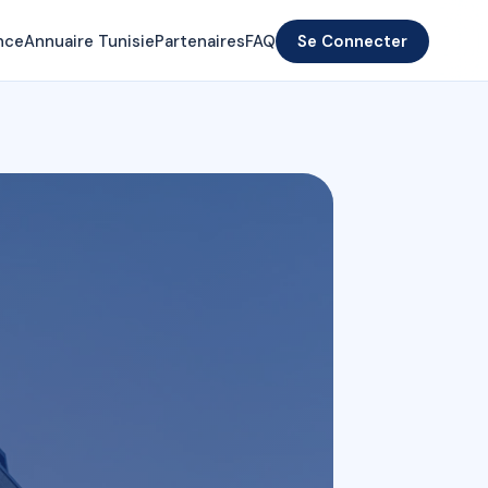
nce
Annuaire Tunisie
Partenaires
FAQ
Se Connecter