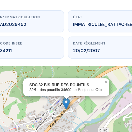
N° IMMATRICULATION
ÉTAT
AD2029452
IMMATRICULEE_RATTACHEE
CODE INSEE
DATE RÈGLEMENT
34211
20/02/2007
×
.vme.plus/AD2029452
SDC 32 BIS RUE DES POUNTILS
32B r des pountils 34600 Le Poujol-sur-Orb
2 BIS RUE DES POUNTILS
untils
34600 Le Poujol-sur-Orb