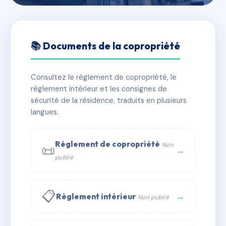
🇫🇷 RFRAD2168953
12 AVENUE AGOSTINI
📚 Documents de la copropriété
📍 12 AVENUE AGOSTINI
Consultez le règlement de copropriété, le
✓ Immatriculée
🏠 7 lots
🏗 1 bâtiment(s)
règlement intérieur et les consignes de
sécurité de la résidence, traduits en plusieurs
langues.
📞 Contacter Syndic Digital
💬 WhatsApp
✉ Email
Règlement de copropriété
Non
📜
→
publié
📋
→
Règlement intérieur
Non publié