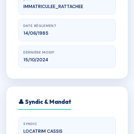
IMMATRICULEE_RATTACHEE
www.vme.plus/AD2168953
12 AVENUE AGOSTINI
12 AVENUE AGOSTINI
DATE RÈGLEMENT
14/06/1985
DERNIÈRE MODIF.
15/10/2024
👤 Syndic & Mandat
SYNDIC
LOCATRIM CASSIS