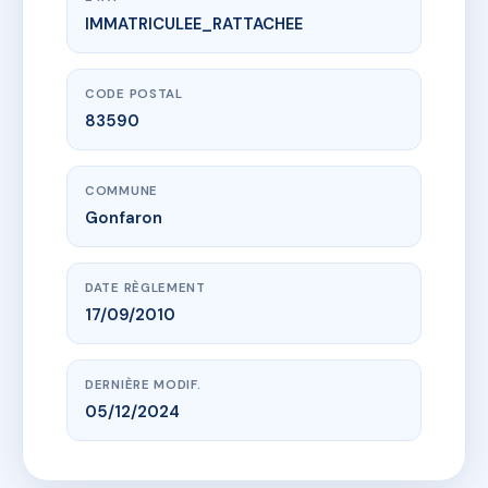
IMMATRICULEE_RATTACHEE
www.vme.plus/AD2403095
RESIDENCE DU MOULIN - GONFARON
r du pont
83590 Gonfaron
CODE POSTAL
83590
COMMUNE
Gonfaron
DATE RÈGLEMENT
17/09/2010
DERNIÈRE MODIF.
05/12/2024