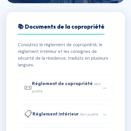
🇫🇷 RFRAD2403095
RESIDENCE DU MOULIN -
📚 Documents de la copropriété
GONFARON
Consultez le règlement de copropriété, le
📍 r du pont 83590 Gonfaron
règlement intérieur et les consignes de
✓ Immatriculée
🏠 70 lots
🏗 2 bâtiment(s)
sécurité de la résidence, traduits en plusieurs
langues.
📞 Contacter Syndic Digital
💬 WhatsApp
Règlement de copropriété
Non
📜
✉ Email
→
publié
📋
→
Règlement intérieur
Non publié