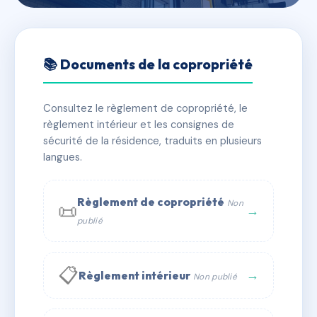
🇫🇷 RFRAD2493757
CAP VERDURE 1
📚 Documents de la copropriété
📍 100 all des roseaux, 69970 Marennes
Consultez le règlement de copropriété, le
✓ Immatriculée
🏠 21 lots
🏗 2 bâtiment(s)
règlement intérieur et les consignes de
sécurité de la résidence, traduits en plusieurs
langues.
📞 Contacter Syndic Digital
💬 WhatsApp
✉ Email
Règlement de copropriété
Non
📜
→
publié
📋
→
Règlement intérieur
Non publié