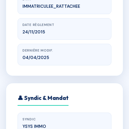
IMMATRICULEE_RATTACHEE
www.vme.plus/AD2493757
CAP VERDURE 1
100 all des roseaux, 69970 Marennes
DATE RÈGLEMENT
24/11/2015
DERNIÈRE MODIF.
04/04/2025
👤 Syndic & Mandat
SYNDIC
YSYS IMMO