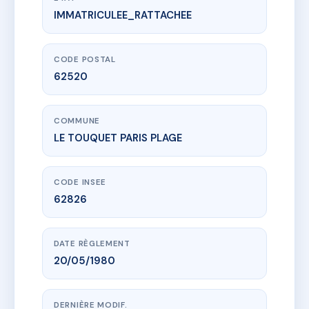
IMMATRICULEE_RATTACHEE
www.vme.plus/AD2674927
VILLA LES OYATS
265 av des oyats
62520 LE TOUQUET PARIS PLAGE
CODE POSTAL
62520
COMMUNE
LE TOUQUET PARIS PLAGE
CODE INSEE
62826
DATE RÈGLEMENT
20/05/1980
DERNIÈRE MODIF.