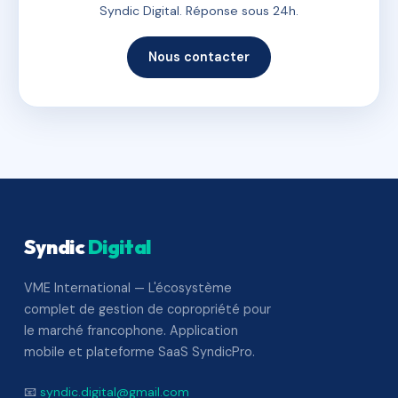
Syndic Digital. Réponse sous 24h.
Nous contacter
Syndic
Digital
VME International — L'écosystème
complet de gestion de copropriété pour
le marché francophone. Application
mobile et plateforme SaaS SyndicPro.
📧
syndic.digital@gmail.com