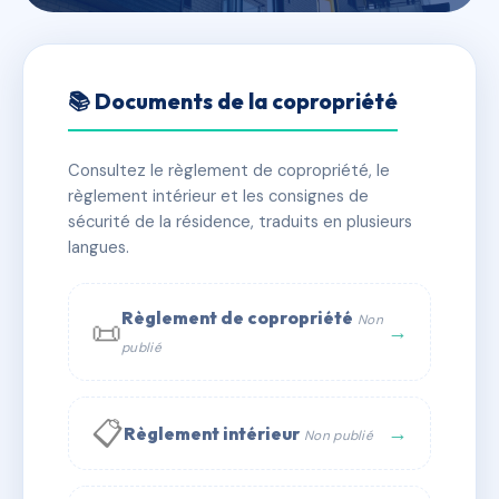
🇫🇷 RFRAD2674927
VILLA LES OYATS
📚 Documents de la copropriété
📍 265 AVENUE DES OYATS 62520 LE TOUQUET
PARIS PLAGE
Consultez le règlement de copropriété, le
règlement intérieur et les consignes de
✓ Immatriculée
🏠 11 lots
🏗 1 bâtiment(s)
sécurité de la résidence, traduits en plusieurs
langues.
📞 Contacter Syndic Digital
💬 WhatsApp
Règlement de copropriété
Non
📜
✉ Email
→
publié
📋
→
Règlement intérieur
Non publié