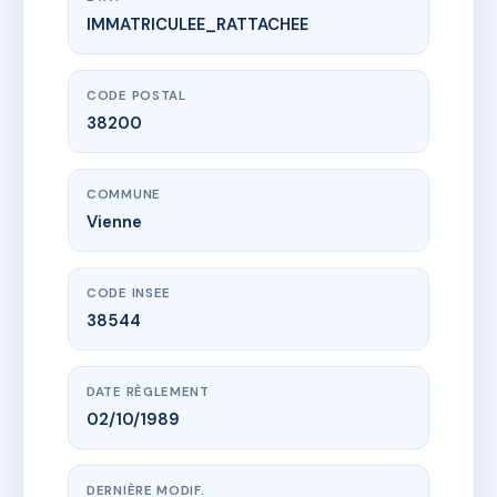
IMMATRICULEE_RATTACHEE
www.vme.plus/AD2740272
15-17 RUE MAUGIRON
17 Rue Maugiron
38200 Vienne
CODE POSTAL
38200
COMMUNE
Vienne
CODE INSEE
38544
DATE RÈGLEMENT
02/10/1989
DERNIÈRE MODIF.