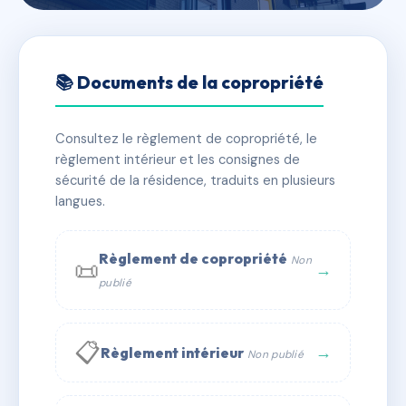
🇫🇷 RFRAD2740272
15-17 RUE MAUGIRON
📚 Documents de la copropriété
📍 17 Rue Maugiron 38200 Vienne
Consultez le règlement de copropriété, le
✓ Immatriculée
🏠 52 lots
🏗 1 bâtiment(s)
règlement intérieur et les consignes de
sécurité de la résidence, traduits en plusieurs
langues.
📞 Contacter Syndic Digital
💬 WhatsApp
✉ Email
Règlement de copropriété
Non
📜
→
publié
📋
→
Règlement intérieur
Non publié