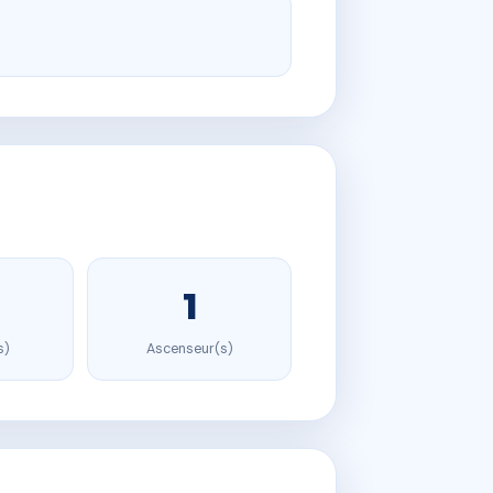
1
s)
Ascenseur(s)