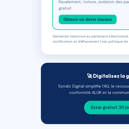
Ravalement, toiture, isolation des p
gratuit.
Obtenir un devis travaux
Demande transmise au partenaire sélectionné, s
rectification et d'effacement (voir politique de 
🚀 Digitalisez la 
Syndic Digital simplifie l'AG, le reco
conformité ALUR et la communi
Essai gratuit 30 j