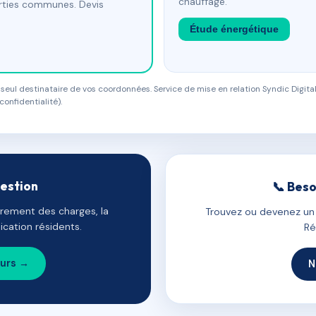
chauffage.
arties communes. Devis
Étude énergétique
eul destinataire de vos coordonnées. Service de mise en relation Syndic Digital
confidentialité).
gestion
📞 Beso
uvrement des charges, la
Trouvez ou devenez un c
cation résidents.
Ré
ours →
N