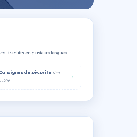
e, traduits en plusieurs langues.
Consignes de sécurité
Non
→
publié
web :
om