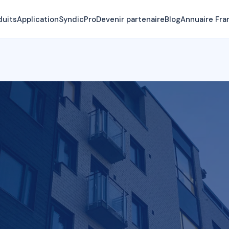
duits
Application
SyndicPro
Devenir partenaire
Blog
Annuaire Fra