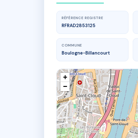
RÉFÉRENCE REGISTRE
RFRAD2853125
COMMUNE
Boulogne-Billancourt
+
−
www.
5 r de la pai