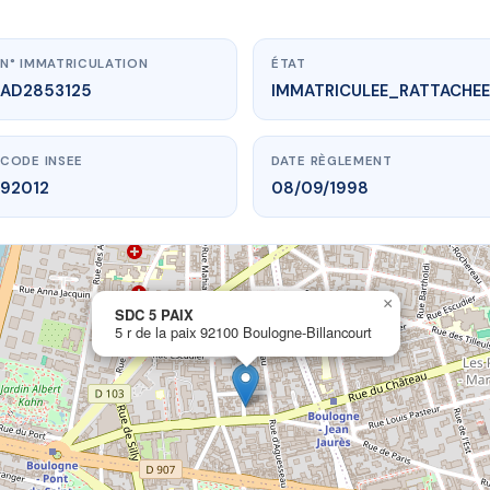
N° IMMATRICULATION
ÉTAT
AD2853125
IMMATRICULEE_RATTACHEE
CODE INSEE
DATE RÈGLEMENT
92012
08/09/1998
×
vme.plus/AD2853125
SDC 5 PAIX
5 r de la paix 92100 Boulogne-Billancourt
SDC 5 PAIX
x
92100 Boulogne-Billancourt