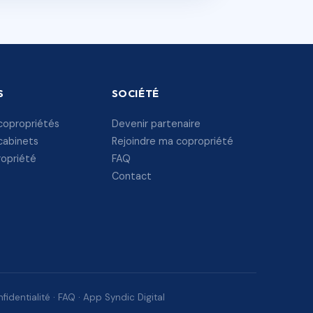
S
SOCIÉTÉ
copropriétés
Devenir partenaire
cabinets
Rejoindre ma copropriété
ropriété
FAQ
Contact
fidentialité
·
FAQ
·
App Syndic Digital