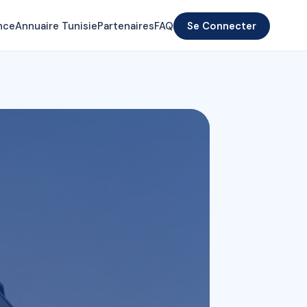
nce
Annuaire Tunisie
Partenaires
FAQ
Se Connecter