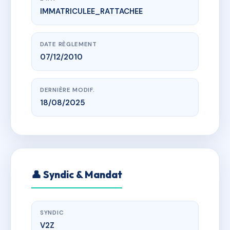
IMMATRICULEE_RATTACHEE
www.vme.plus/AD3060274
CHALET LES 4 SAISONS
RTE DE L'ISERTAN
DATE RÈGLEMENT
07/12/2010
DERNIÈRE MODIF.
18/08/2025
👤 Syndic & Mandat
SYNDIC
V2Z