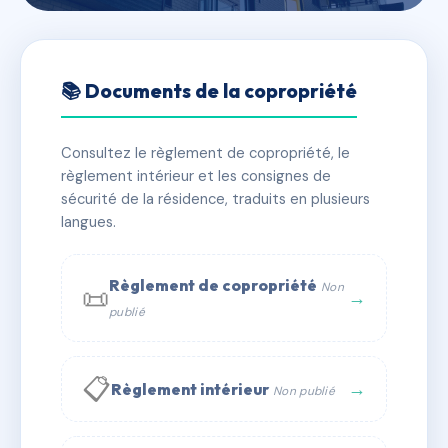
🇫🇷 RFRAD3060274
CHALET LES 4 SAISONS
📚 Documents de la copropriété
📍 RTE DE L'ISERTAN
Consultez le règlement de copropriété, le
✓ Immatriculée
🏠 34 lots
🏗 1 bâtiment(s)
règlement intérieur et les consignes de
sécurité de la résidence, traduits en plusieurs
langues.
📞 Contacter Syndic Digital
💬 WhatsApp
✉ Email
Règlement de copropriété
Non
📜
→
publié
📋
→
Règlement intérieur
Non publié