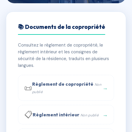
🇫🇷 RFRAD3361722
SDC 64 RUE DE BAGNOLET
📚 Documents de la copropriété
75020
Consultez le règlement de copropriété, le
📍 64 r de bagnolet 75020 Paris
règlement intérieur et les consignes de
✓ Immatriculée
🏠 51 lots
🏗 1 bâtiment(s)
sécurité de la résidence, traduits en plusieurs
langues.
📞 Contacter Syndic Digital
💬 WhatsApp
Règlement de copropriété
Non
📜
✉ Email
→
publié
📋
→
Règlement intérieur
Non publié