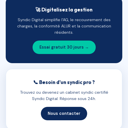
🚀 Digitalisez la gestion
Syndic Digital simplifie l'AG, le recouvrement des
charges, la conformité ALUR et la communication
résidents.
Essai gratuit 30 jours →
📞 Besoin d'un syndic pro ?
Trouvez ou devenez un cabinet syndic certifié
Syndic Digital. Réponse sous 24h.
Nous contacter