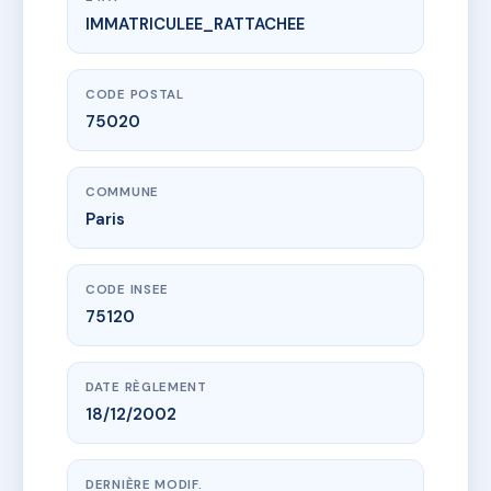
IMMATRICULEE_RATTACHEE
www.vme.plus/AD3361722
SDC 64 RUE DE BAGNOLET 75020
64 r de bagnolet
75020 Paris
CODE POSTAL
75020
COMMUNE
Paris
CODE INSEE
75120
DATE RÈGLEMENT
18/12/2002
DERNIÈRE MODIF.