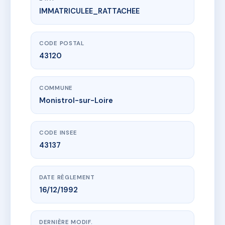
IMMATRICULEE_RATTACHEE
www.vme.plus/AD3935871
sdc Arcadie
4 r du kersonnier
43120 Monistrol-sur-Loire
CODE POSTAL
43120
COMMUNE
Monistrol-sur-Loire
CODE INSEE
43137
DATE RÈGLEMENT
16/12/1992
DERNIÈRE MODIF.