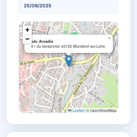
25/06/2025
+
−
×
sdc Arcadie
4 r du kersonnier 43120 Monistrol-sur-Loire
Leaflet
|
© OpenStreetMap