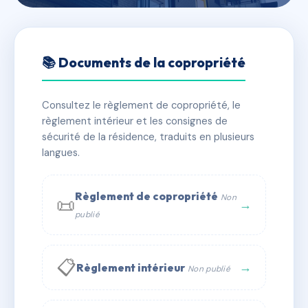
🇫🇷 RFRAD3935871
sdc Arcadie
📚 Documents de la copropriété
📍 4 r du kersonnier 43120 Monistrol-sur-Loire
Consultez le règlement de copropriété, le
✓ Immatriculée
🏠 60 lots
🏗 1 bâtiment(s)
règlement intérieur et les consignes de
sécurité de la résidence, traduits en plusieurs
langues.
📞 Contacter Syndic Digital
💬 WhatsApp
✉ Email
Règlement de copropriété
Non
📜
→
publié
📋
→
Règlement intérieur
Non publié