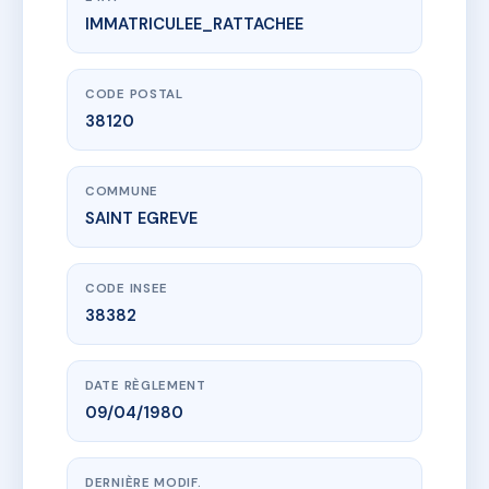
IMMATRICULEE_RATTACHEE
www.vme.plus/AD4167276
6/18 RUE DU FOURNET FIANCEY
6 r lieutenant fiancey
38120 SAINT EGREVE
CODE POSTAL
38120
COMMUNE
SAINT EGREVE
CODE INSEE
38382
DATE RÈGLEMENT
09/04/1980
DERNIÈRE MODIF.