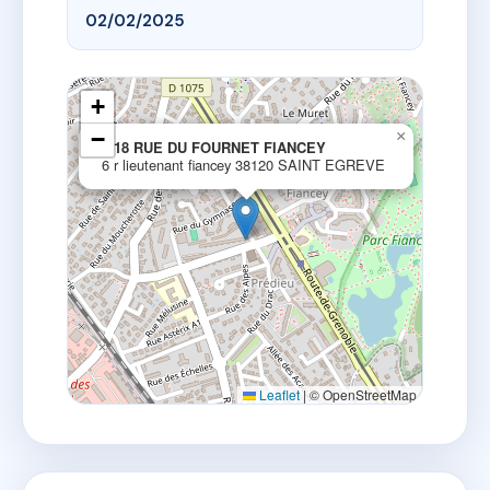
02/02/2025
+
−
×
6/18 RUE DU FOURNET FIANCEY
6 r lieutenant fiancey 38120 SAINT EGREVE
Leaflet
|
© OpenStreetMap