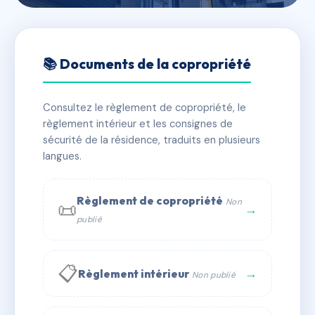
🇫🇷 RFRAD4167276
6/18 RUE DU FOURNET
📚 Documents de la copropriété
FIANCEY
Consultez le règlement de copropriété, le
📍 6 r lieutenant fiancey 38120 SAINT EGREVE
règlement intérieur et les consignes de
✓ Immatriculée
🏠 88 lots
🏗 1 bâtiment(s)
sécurité de la résidence, traduits en plusieurs
langues.
📞 Contacter Syndic Digital
💬 WhatsApp
Règlement de copropriété
Non
📜
✉ Email
→
publié
📋
→
Règlement intérieur
Non publié