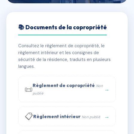
🇫🇷 RFRAD4698098
26 RUE DE L ARQUEBUSE
📚 Documents de la copropriété
📍 26 r de l'arquebuse 71400 Autun
Consultez le règlement de copropriété, le
✓ Immatriculée
🏠 30 lots
🏗 1 bâtiment(s)
règlement intérieur et les consignes de
sécurité de la résidence, traduits en plusieurs
langues.
📞 Contacter Syndic Digital
💬 WhatsApp
✉ Email
Règlement de copropriété
Non
📜
→
publié
📋
→
Règlement intérieur
Non publié