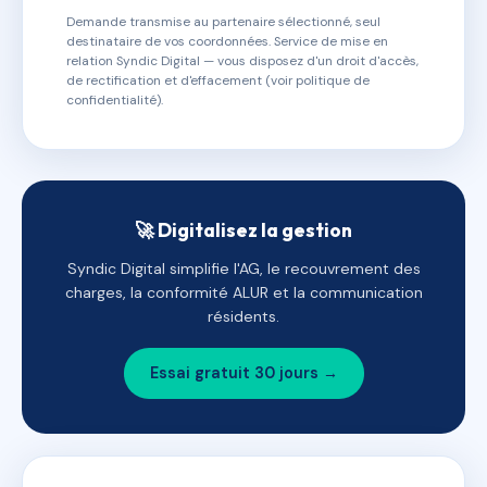
Demande transmise au partenaire sélectionné, seul
destinataire de vos coordonnées. Service de mise en
relation Syndic Digital — vous disposez d'un droit d'accès,
de rectification et d'effacement (voir politique de
confidentialité).
🚀 Digitalisez la gestion
Syndic Digital simplifie l'AG, le recouvrement des
charges, la conformité ALUR et la communication
résidents.
Essai gratuit 30 jours →