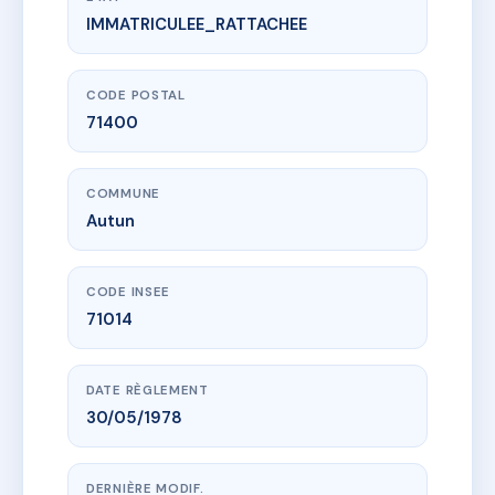
IMMATRICULEE_RATTACHEE
www.vme.plus/AD4698098
26 RUE DE L ARQUEBUSE
26 r de l'arquebuse
71400 Autun
CODE POSTAL
71400
COMMUNE
Autun
CODE INSEE
71014
DATE RÈGLEMENT
30/05/1978
DERNIÈRE MODIF.