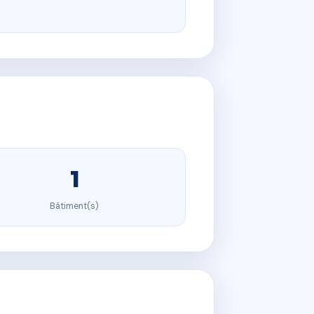
1
Bâtiment(s)