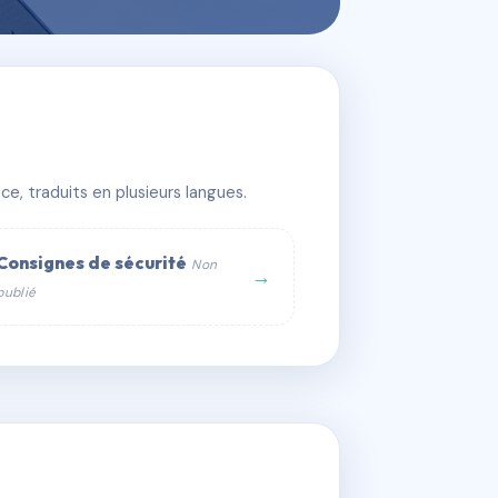
e, traduits en plusieurs langues.
Consignes de sécurité
Non
→
publié
web :
om