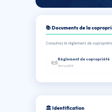
🇫🇷 RFRAD5225735
📚 Documents de la copropr
Raspail 217-21
📍 217-219 bd raspail 75014 PARIS 14
Consultez le règlement de copropriété, 
⚠ IMMATRICULEE_RATTACHEMENT_EX
Règlement de copropriété
📜
Non publié
📞 Contacter Syndic Digital

Coproprié
229 
N°
w
🏛 Identification