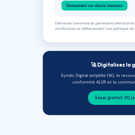
Demander un devis travaux
Demande transmise au partenaire sélectionné, s
rectification et d'effacement (voir politique de 
🚀 Digitalisez la 
Syndic Digital simplifie l'AG, le reco
conformité ALUR et la communi
Essai gratuit 30 j