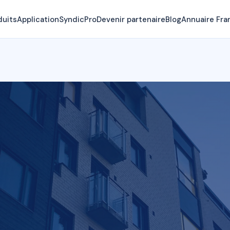
duits
Application
SyndicPro
Devenir partenaire
Blog
Annuaire Fra