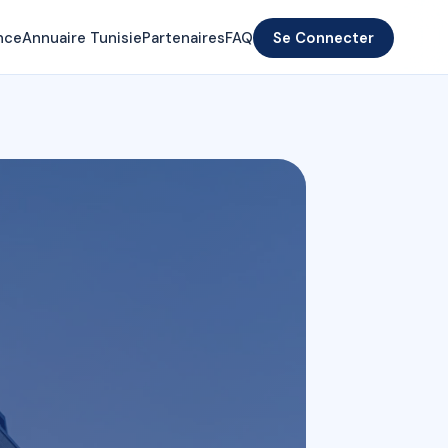
nce
Annuaire Tunisie
Partenaires
FAQ
Se Connecter