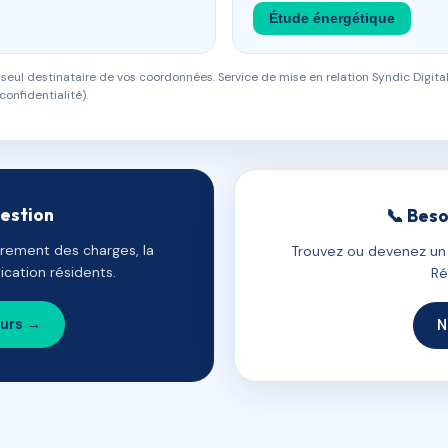
Étude énergétique
eul destinataire de vos coordonnées. Service de mise en relation Syndic Digital
confidentialité).
gestion
📞 Beso
uvrement des charges, la
Trouvez ou devenez un c
cation résidents.
Ré
ours →
N