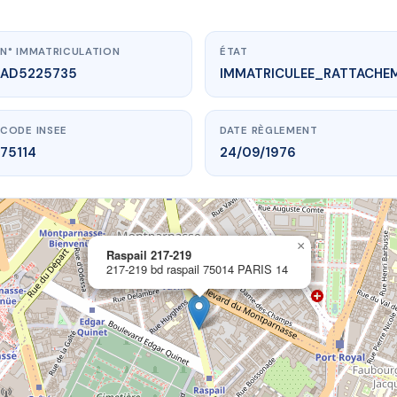
N° IMMATRICULATION
ÉTAT
AD5225735
IMMATRICULEE_RATTACHE
CODE INSEE
DATE RÈGLEMENT
75114
24/09/1976
×
vme.plus/AD5225735
Raspail 217-219
217-219 bd raspail 75014 PARIS 14
Raspail 217-219
bd raspail
75014 PARIS 14