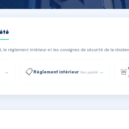
iété
9
le règlement intérieur et les consignes de sécurité de la résidenc
PIRE
🏠 67 lots
🏗 1 bâtiment(s)
📋
🚨
→
→
Règlement intérieur
Non publié
 WhatsApp
✉ Email
té
rue Saint-Honoré, 75001 Paris - Tél. : +33 6 51 11 56 90 - 
AD5225735
🇫🇷
ww.syndic.digital - E-mail : syndic.digital@gmail.c