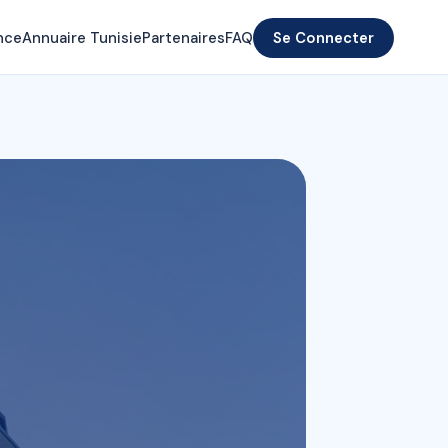
nce
Annuaire Tunisie
Partenaires
FAQ
Se Connecter