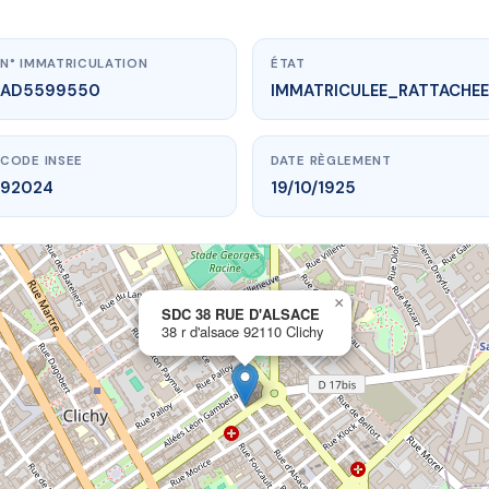
N° IMMATRICULATION
ÉTAT
AD5599550
IMMATRICULEE_RATTACHEE
CODE INSEE
DATE RÈGLEMENT
92024
19/10/1925
×
vme.plus/AD5599550
SDC 38 RUE D'ALSACE
38 r d'alsace 92110 Clichy
C 38 RUE D'ALSACE
 d'alsace
92110 Clichy