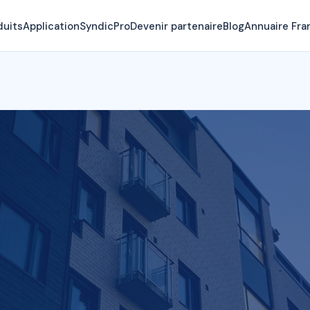
duits
Application
SyndicPro
Devenir partenaire
Blog
Annuaire Fra