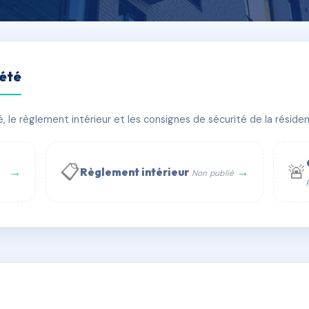
iété
ALSACE
le règlement intérieur et les consignes de sécurité de la résidenc
âtiment(s)
📋
🚨
→
→
Règlement intérieur
Non publié
 WhatsApp
✉ Email
té
rue Saint-Honoré, 75001 Paris - Tél. : +33 6 51 11 56 90 - 
AD5599550
🇫🇷
ww.syndic.digital - E-mail : syndic.digital@gmail.c