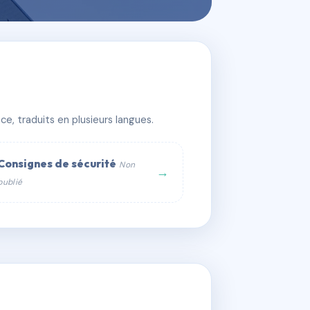
e, traduits en plusieurs langues.
Consignes de sécurité
Non
→
publié
web :
om