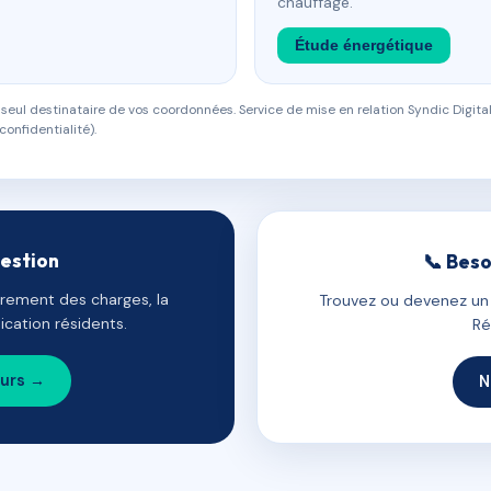
chauffage.
Étude énergétique
eul destinataire de vos coordonnées. Service de mise en relation Syndic Digital
confidentialité).
gestion
📞 Beso
uvrement des charges, la
Trouvez ou devenez un c
cation résidents.
Ré
ours →
N