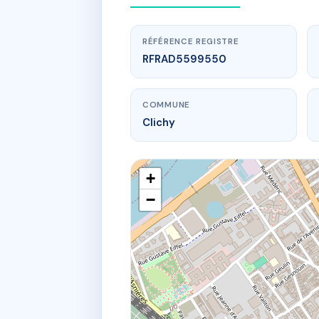
RÉFÉRENCE REGISTRE
RFRAD5599550
COMMUNE
Clichy
+
−
www.
SD
38 r