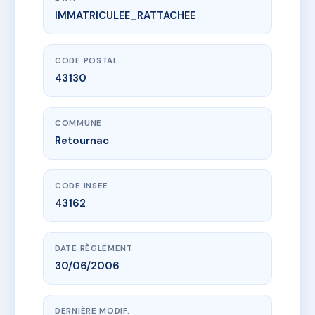
IMMATRICULEE_RATTACHEE
www.vme.plus/AD5729330
sdc le Gerbizon
37 Rue Bertrand de Chabron
43130 Retournac
CODE POSTAL
43130
COMMUNE
Retournac
CODE INSEE
43162
DATE RÈGLEMENT
30/06/2006
DERNIÈRE MODIF.