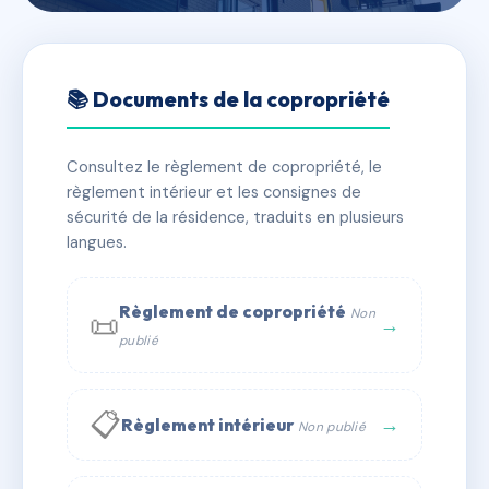
🇫🇷 RFRAD5729330
sdc le Gerbizon
📚 Documents de la copropriété
📍 37 Rue Bertrand de Chabron 43130 Retournac
Consultez le règlement de copropriété, le
✓ Immatriculée
🏠 36 lots
🏗 1 bâtiment(s)
règlement intérieur et les consignes de
sécurité de la résidence, traduits en plusieurs
langues.
📞 Contacter Syndic Digital
💬 WhatsApp
✉ Email
Règlement de copropriété
Non
📜
→
publié
📋
→
Règlement intérieur
Non publié