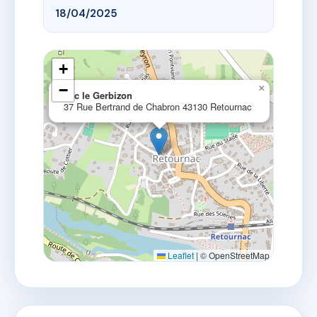
18/04/2025
+
−
×
sdc le Gerbizon
37 Rue Bertrand de Chabron 43130 Retournac
Leaflet
|
© OpenStreetMap