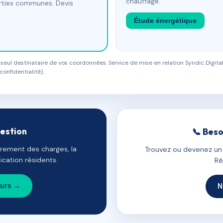
chauffage.
arties communes. Devis
Étude énergétique
eul destinataire de vos coordonnées. Service de mise en relation Syndic Digital
confidentialité).
gestion
📞 Beso
uvrement des charges, la
Trouvez ou devenez un c
cation résidents.
Ré
ours →
N