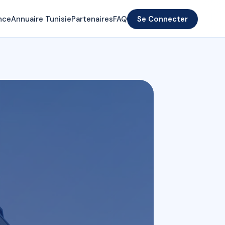
nce
Annuaire Tunisie
Partenaires
FAQ
Se Connecter