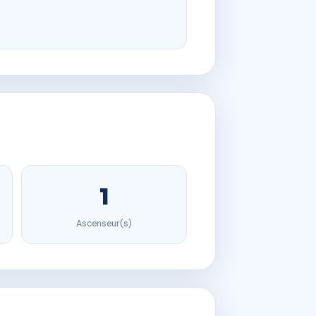
1
Ascenseur(s)