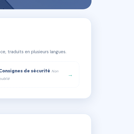
e, traduits en plusieurs langues.
Consignes de sécurité
Non
→
publié
web :
om