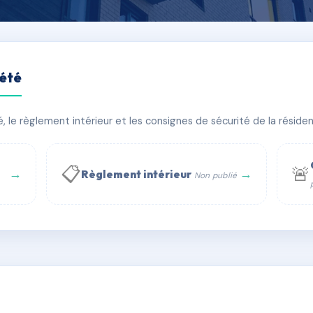
iété
ADOR
le règlement intérieur et les consignes de sécurité de la résidenc
âtiment(s)
📋
🚨
→
→
Règlement intérieur
Non publié
 WhatsApp
✉ Email
té
rue Saint-Honoré, 75001 Paris - Tél. : +33 6 51 11 56 90 - 
AD5950829
🇫🇷
ww.syndic.digital - E-mail : syndic.digital@gmail.c