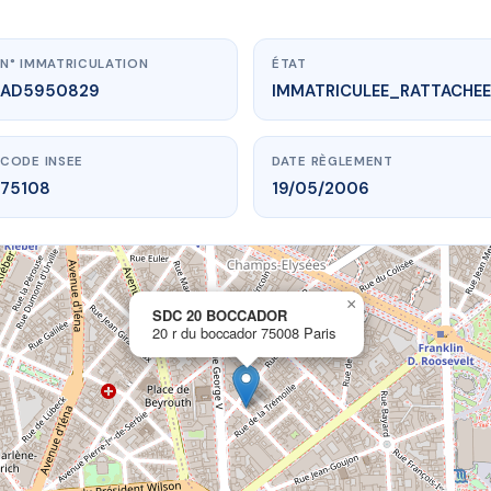
N° IMMATRICULATION
ÉTAT
AD5950829
IMMATRICULEE_RATTACHEE
CODE INSEE
DATE RÈGLEMENT
75108
19/05/2006
×
vme.plus/AD5950829
SDC 20 BOCCADOR
20 r du boccador 75008 Paris
DC 20 BOCCADOR
du boccador
75008 Paris