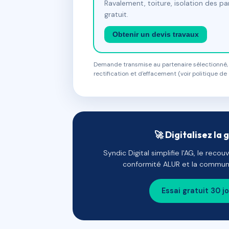
Ravalement, toiture, isolation des p
gratuit.
Obtenir un devis travaux
Demande transmise au partenaire sélectionné, s
rectification et d'effacement (voir politique de 
🚀 Digitalisez la 
Syndic Digital simplifie l'AG, le reco
conformité ALUR et la communi
Essai gratuit 30 j