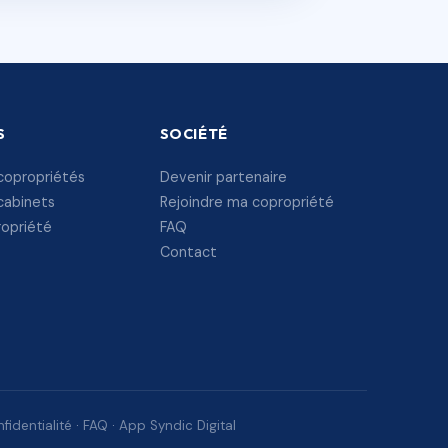
S
SOCIÉTÉ
copropriétés
Devenir partenaire
cabinets
Rejoindre ma copropriété
ropriété
FAQ
Contact
fidentialité
·
FAQ
·
App Syndic Digital