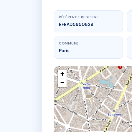
RÉFÉRENCE REGISTRE
RFRAD5950829
COMMUNE
Paris
+
−
www.
S
20 r 