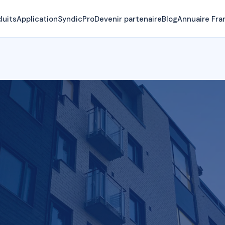
duits
Application
SyndicPro
Devenir partenaire
Blog
Annuaire Fra