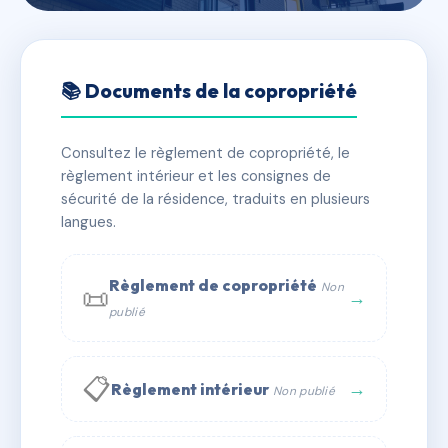
🇫🇷 RFRAD6006019
sdc le Charbonnel
📚 Documents de la copropriété
📍 28 r louis de charbonnel 43120 Monistrol-sur-Loire
Consultez le règlement de copropriété, le
✓ Immatriculée
🏠 17 lots
🏗 1 bâtiment(s)
règlement intérieur et les consignes de
sécurité de la résidence, traduits en plusieurs
langues.
📞 Contacter Syndic Digital
💬 WhatsApp
✉ Email
Règlement de copropriété
Non
📜
→
publié
📋
→
Règlement intérieur
Non publié