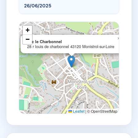
26/06/2025
+
−
×
sdc le Charbonnel
28 r louis de charbonnel 43120 Monistrol-sur-Loire
Leaflet
|
© OpenStreetMap