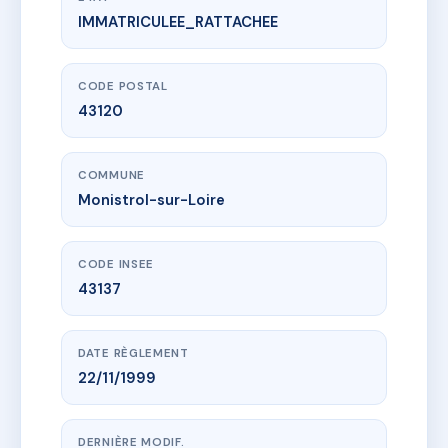
IMMATRICULEE_RATTACHEE
www.vme.plus/AD6006019
sdc le Charbonnel
28 r louis de charbonnel
43120 Monistrol-sur-Loire
CODE POSTAL
43120
COMMUNE
Monistrol-sur-Loire
CODE INSEE
43137
DATE RÈGLEMENT
22/11/1999
DERNIÈRE MODIF.