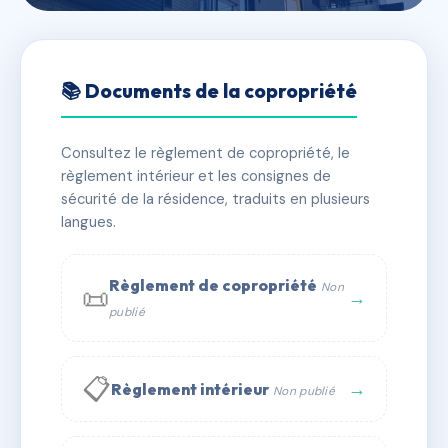
🇫🇷 RFRAD6126890
palais rhodania
📚 Documents de la copropriété
📍 24 av l'esterel 06160 Antibes
Consultez le règlement de copropriété, le
✓ Immatriculée
🏠 41 lots
🏗 1 bâtiment(s)
règlement intérieur et les consignes de
sécurité de la résidence, traduits en plusieurs
langues.
📞 Contacter Syndic Digital
💬 WhatsApp
✉ Email
Règlement de copropriété
Non
📜
→
publié
📋
→
Règlement intérieur
Non publié