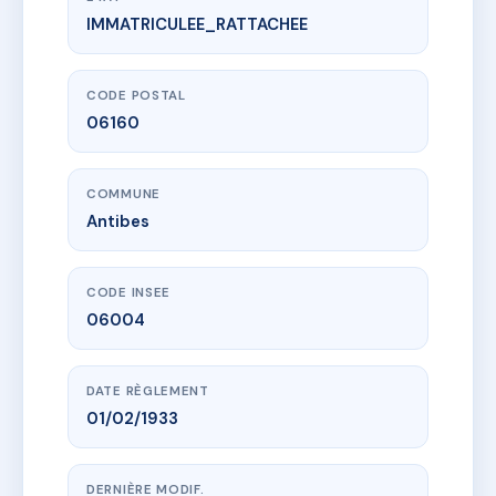
IMMATRICULEE_RATTACHEE
www.vme.plus/AD6126890
palais rhodania
24 av l'esterel
06160 Antibes
CODE POSTAL
06160
COMMUNE
Antibes
CODE INSEE
06004
DATE RÈGLEMENT
01/02/1933
DERNIÈRE MODIF.