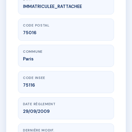
IMMATRICULEE_RATTACHEE
www.vme.plus/AD6259709
SDC 12 KLEBER
12 av kleber
75016 Paris
CODE POSTAL
75016
COMMUNE
Paris
CODE INSEE
75116
DATE RÈGLEMENT
29/09/2009
DERNIÈRE MODIF.