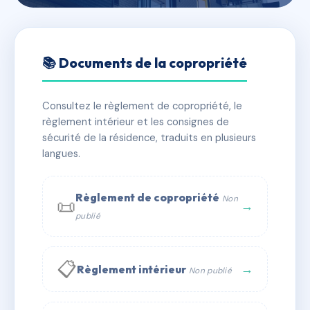
🇫🇷 RFRAD6259709
SDC 12 KLEBER
📚 Documents de la copropriété
📍 12 av kleber 75016 Paris
Consultez le règlement de copropriété, le
✓ Immatriculée
🏠 34 lots
🏗 1 bâtiment(s)
règlement intérieur et les consignes de
sécurité de la résidence, traduits en plusieurs
langues.
📞 Contacter Syndic Digital
💬 WhatsApp
✉ Email
Règlement de copropriété
Non
📜
→
publié
📋
→
Règlement intérieur
Non publié