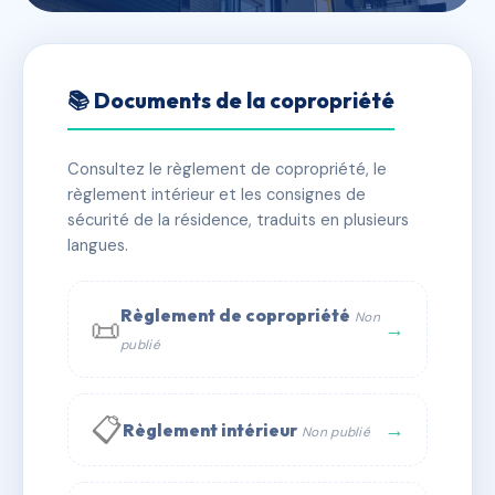
🇫🇷 RFRAD6300206
39/41 rue Louis David
📚 Documents de la copropriété
📍 41 r louis david 93170 Bagnolet
Consultez le règlement de copropriété, le
✓ Immatriculée
🏠 6 lots
🏗 1 bâtiment(s)
règlement intérieur et les consignes de
sécurité de la résidence, traduits en plusieurs
langues.
📞 Contacter Syndic Digital
💬 WhatsApp
✉ Email
Règlement de copropriété
Non
📜
→
publié
📋
→
Règlement intérieur
Non publié