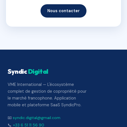
Nous contacter
Syndic
Digital
VME International — L'écosystème
complet de gestion de copropriété pour
le marché francophone. Application
mobile et plateforme SaaS SyndicPro.
📧
syndic.digital@gmail.com
📞
+33 6 51 11 56 90