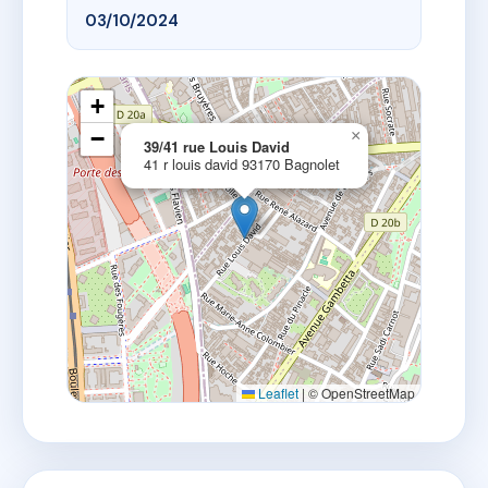
03/10/2024
+
−
×
39/41 rue Louis David
41 r louis david 93170 Bagnolet
Leaflet
|
© OpenStreetMap