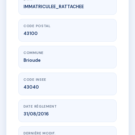
IMMATRICULEE_RATTACHEE
www.vme.plus/AD7062268
LE FLORE
2 av paul chambriard
43100 Brioude
CODE POSTAL
43100
COMMUNE
Brioude
CODE INSEE
43040
DATE RÈGLEMENT
31/08/2016
DERNIÈRE MODIF.