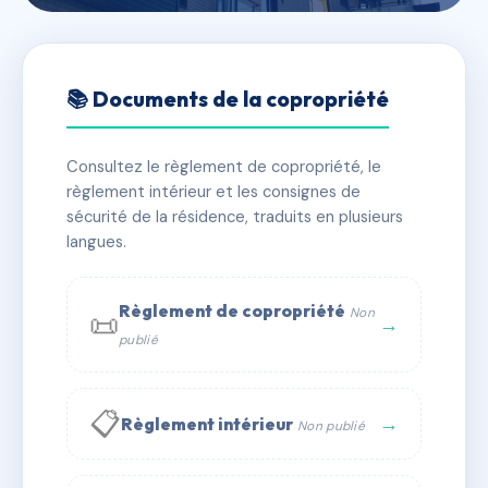
🇫🇷 RFRAD7062268
LE FLORE
📚 Documents de la copropriété
📍 2 av paul chambriard 43100 Brioude
Consultez le règlement de copropriété, le
✓ Immatriculée
🏠 43 lots
🏗 1 bâtiment(s)
règlement intérieur et les consignes de
sécurité de la résidence, traduits en plusieurs
langues.
📞 Contacter Syndic Digital
💬 WhatsApp
✉ Email
Règlement de copropriété
Non
📜
→
publié
📋
→
Règlement intérieur
Non publié