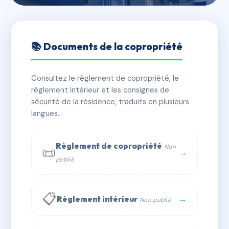
🇫🇷 RFRAD7234115
Jeanne d'Albret
📚 Documents de la copropriété
📍 18 r henri iv 64160 Morlaàs
Consultez le règlement de copropriété, le
✓ Immatriculée
🏠 29 lots
🏗 1 bâtiment(s)
règlement intérieur et les consignes de
sécurité de la résidence, traduits en plusieurs
langues.
📞 Contacter Syndic Digital
💬 WhatsApp
✉ Email
Règlement de copropriété
Non
📜
→
publié
📋
→
Règlement intérieur
Non publié