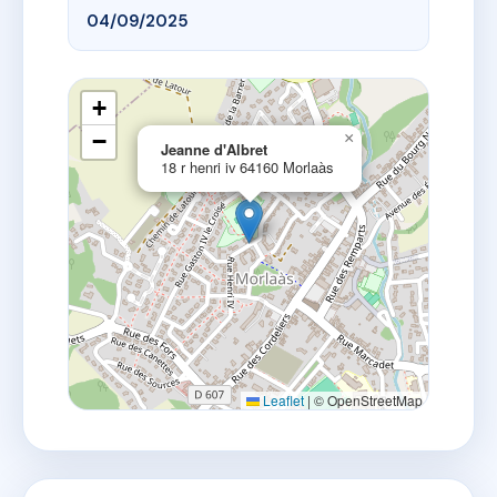
04/09/2025
+
−
×
Jeanne d'Albret
18 r henri iv 64160 Morlaàs
Leaflet
|
© OpenStreetMap