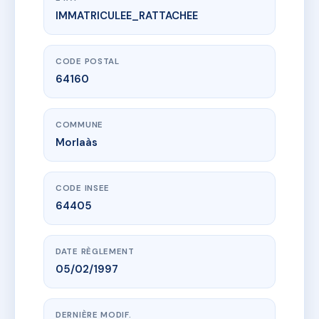
IMMATRICULEE_RATTACHEE
www.vme.plus/AD7234115
Jeanne d'Albret
18 r henri iv
64160 Morlaàs
CODE POSTAL
64160
COMMUNE
Morlaàs
CODE INSEE
64405
DATE RÈGLEMENT
05/02/1997
DERNIÈRE MODIF.