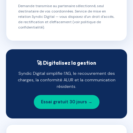
Demande transmise au partenaire sélectionné, seul
destinataire de vos coordonnées. Service de mise en
relation Syndic Digital — vous disposez d'un droit d'accès,
de rectification et d'effacement (voir politique de
confidentialité).
🚀 Digitalisez la gestion
Syndic Digital simplifie l'AG, le recouvrement des
charges, la conformité ALUR et la communication
résidents.
Essai gratuit 30 jours →