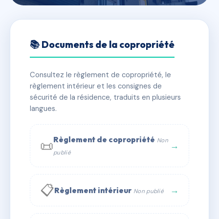
🇫🇷 RFRAD7251432
Association de copropriété
📚 Documents de la copropriété
rue de la chapelle
Consultez le règlement de copropriété, le
📍 11 r de la chapelle 34600 Bédarieux
règlement intérieur et les consignes de
✓ Immatriculée
🏠 10 lots
🏗 1 bâtiment(s)
sécurité de la résidence, traduits en plusieurs
langues.
📞 Contacter Syndic Digital
💬 WhatsApp
Règlement de copropriété
Non
📜
✉ Email
→
publié
📋
→
Règlement intérieur
Non publié