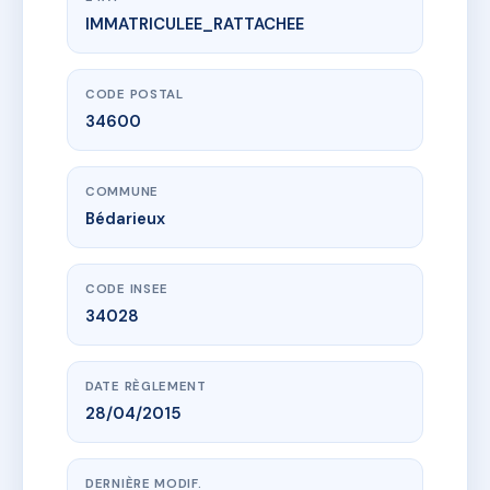
IMMATRICULEE_RATTACHEE
www.vme.plus/AD7251432
Association de copropriété rue de la chapelle
11 r de la chapelle
34600 Bédarieux
CODE POSTAL
34600
COMMUNE
Bédarieux
CODE INSEE
34028
DATE RÈGLEMENT
28/04/2015
DERNIÈRE MODIF.