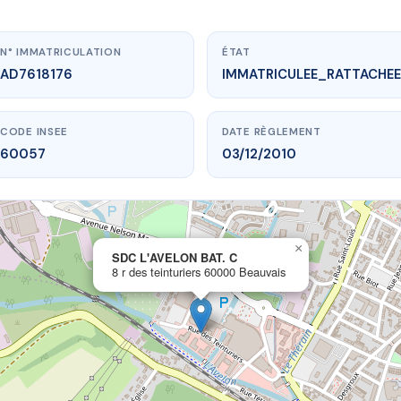
N° IMMATRICULATION
ÉTAT
AD7618176
IMMATRICULEE_RATTACHEE
CODE INSEE
DATE RÈGLEMENT
60057
03/12/2010
×
vme.plus/AD7618176
SDC L'AVELON BAT. C
8 r des teinturiers 60000 Beauvais
C L'AVELON BAT. C
einturiers
60000 Beauvais