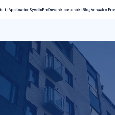
duits
Application
SyndicPro
Devenir partenaire
Blog
Annuaire Fra