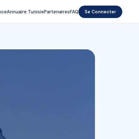
nce
Annuaire Tunisie
Partenaires
FAQ
Se Connecter