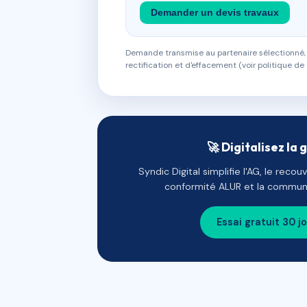
Demander un devis travaux
Demande transmise au partenaire sélectionné, s
rectification et d'effacement (voir politique de 
🚀 Digitalisez la 
Syndic Digital simplifie l'AG, le reco
conformité ALUR et la communi
Essai gratuit 30 j