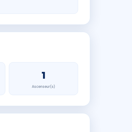
1
Ascenseur(s)