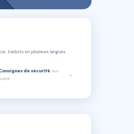
e, traduits en plusieurs langues.
Consignes de sécurité
Non
→
publié
web :
om