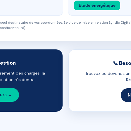
Étude énergétique
eul destinataire de vos coordonnées. Service de mise en relation Syndic Digital
confidentialité).
gestion
📞 Beso
uvrement des charges, la
Trouvez ou devenez un c
cation résidents.
Ré
ours →
N