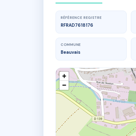
RÉFÉRENCE REGISTRE
RFRAD7618176
COMMUNE
Beauvais
+
−
www.
SD
8 r des t