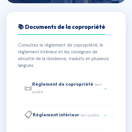
🇫🇷 RFRAD7683824
SDC 49 CHARDON
📚 Documents de la copropriété
LAGACHE/26 JOUVENET
Consultez le règlement de copropriété, le
📍 49 r chardon-lagache 75016 Paris
règlement intérieur et les consignes de
✓ Immatriculée
🏠 95 lots
🏗 2 bâtiment(s)
sécurité de la résidence, traduits en plusieurs
langues.
📞 Contacter Syndic Digital
💬 WhatsApp
Règlement de copropriété
Non
📜
✉ Email
→
publié
📋
→
Règlement intérieur
Non publié