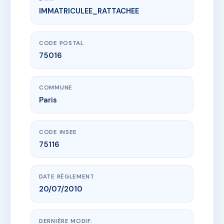
IMMATRICULEE_RATTACHEE
www.vme.plus/AD7683824
SDC 49 CHARDON LAGACHE/26 JOUVENET
49 r chardon-lagache
75016 Paris
CODE POSTAL
75016
COMMUNE
Paris
CODE INSEE
75116
DATE RÈGLEMENT
20/07/2010
DERNIÈRE MODIF.