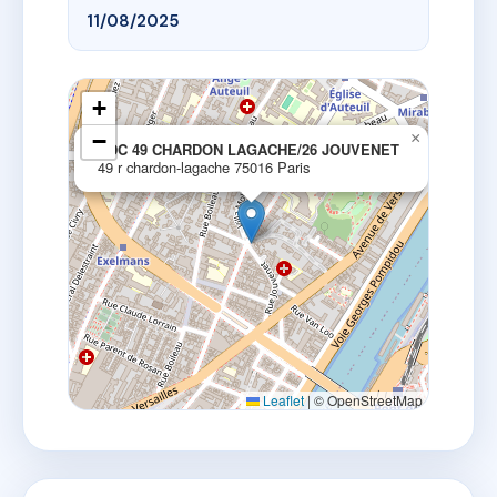
11/08/2025
+
−
×
SDC 49 CHARDON LAGACHE/26 JOUVENET
49 r chardon-lagache 75016 Paris
Leaflet
|
© OpenStreetMap