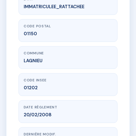
IMMATRICULEE_RATTACHEE
www.vme.plus/AD7932247
MEDICIS
9 r de l'industrie
01150 LAGNIEU
CODE POSTAL
01150
COMMUNE
LAGNIEU
CODE INSEE
01202
DATE RÈGLEMENT
20/02/2008
DERNIÈRE MODIF.