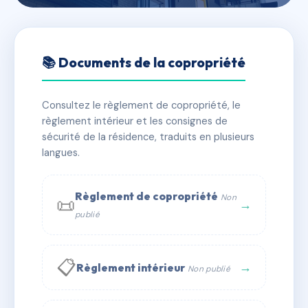
🇫🇷 RFRAD7932247
MEDICIS
📚 Documents de la copropriété
📍 9 r de l'industrie 01150 LAGNIEU
Consultez le règlement de copropriété, le
✓ Immatriculée
🏠 44 lots
🏗 1 bâtiment(s)
règlement intérieur et les consignes de
sécurité de la résidence, traduits en plusieurs
langues.
📞 Contacter Syndic Digital
💬 WhatsApp
✉ Email
Règlement de copropriété
Non
📜
→
publié
📋
→
Règlement intérieur
Non publié