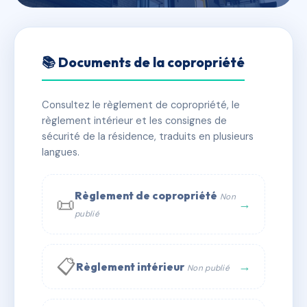
🇫🇷 RFRAD8813917
TOUR ST JEAN
📚 Documents de la copropriété
📍 1 r de gaillon 71400 Autun
Consultez le règlement de copropriété, le
✓ Immatriculée
🏠 66 lots
🏗 1 bâtiment(s)
règlement intérieur et les consignes de
sécurité de la résidence, traduits en plusieurs
langues.
📞 Contacter Syndic Digital
💬 WhatsApp
✉ Email
Règlement de copropriété
Non
📜
→
publié
📋
→
Règlement intérieur
Non publié