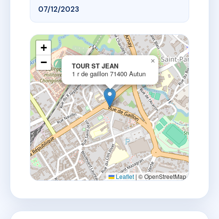
07/12/2023
+
−
×
TOUR ST JEAN
1 r de gaillon 71400 Autun
Leaflet
|
© OpenStreetMap