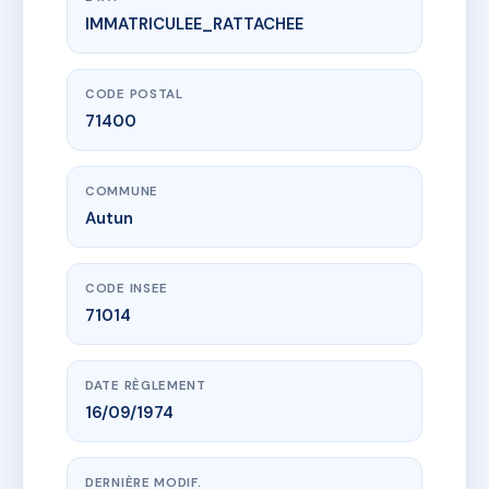
IMMATRICULEE_RATTACHEE
www.vme.plus/AD8813917
TOUR ST JEAN
1 r de gaillon
71400 Autun
CODE POSTAL
71400
COMMUNE
Autun
CODE INSEE
71014
DATE RÈGLEMENT
16/09/1974
DERNIÈRE MODIF.