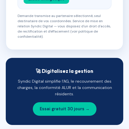
Demande transmise au partenaire sélectionné, seul
destinataire de vos coordonnées. Service de mise en
relation Syndic Digital — vous disposez d'un droit d'accès,
de rectification et d'effacement (voir politique de
confidentialité).
🚀 Digitalisez la gestion
Syndic Digital simplifie l'AG, le recouvrement des
charges, la conformité ALUR et la communication
résidents.
Essai gratuit 30 jours →