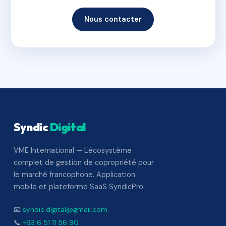
Nous contacter
Syndic
Digital
VME International — L'écosystème
complet de gestion de copropriété pour
le marché francophone. Application
mobile et plateforme SaaS SyndicPro.
📧
syndic.digital@gmail.com
📞
+33 6 51 11 56 90