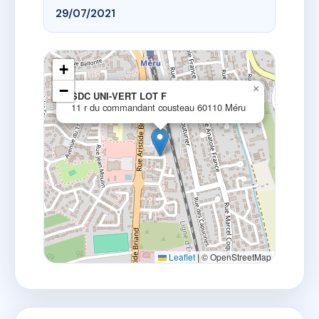
29/07/2021
+
−
×
SDC UNI-VERT LOT F
11 r du commandant cousteau 60110 Méru
Leaflet
|
© OpenStreetMap