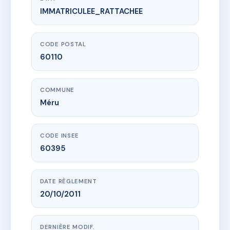
IMMATRICULEE_RATTACHEE
www.vme.plus/AD9032863
SDC UNI-VERT LOT F
11 r du commandant cousteau
60110 Méru
CODE POSTAL
60110
COMMUNE
Méru
CODE INSEE
60395
DATE RÈGLEMENT
20/10/2011
DERNIÈRE MODIF.