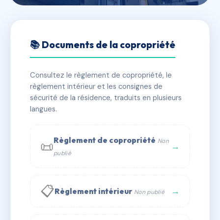
🇫🇷 RFRAD9032863
SDC UNI-VERT LOT F
📚 Documents de la copropriété
📍 11 r du commandant cousteau 60110 Méru
Consultez le règlement de copropriété, le
✓ Immatriculée
🏠 19 lots
🏗 1 bâtiment(s)
règlement intérieur et les consignes de
sécurité de la résidence, traduits en plusieurs
langues.
📞 Contacter Syndic Digital
💬 WhatsApp
✉ Email
Règlement de copropriété
Non
📜
→
publié
📋
→
Règlement intérieur
Non publié