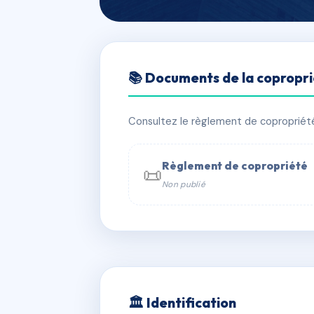
🇫🇷 RFRAD9124694
📚 Documents de la copropr
SDC 18 MONGE
📍 18 r monge 75005 PARIS
Consultez le règlement de copropriété, 
✓ Immatriculée
🏠 33 lots
🏗 1 b
Règlement de copropriété
📜
Non publié
📞 Contacter Syndic Digital

Coproprié
229 
N°
w
🏛 Identification