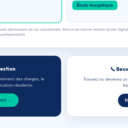
Étude énergétique
eul destinataire de vos coordonnées. Service de mise en relation Syndic Digital
confidentialité).
gestion
📞 Beso
uvrement des charges, la
Trouvez ou devenez un c
cation résidents.
Ré
ours →
N