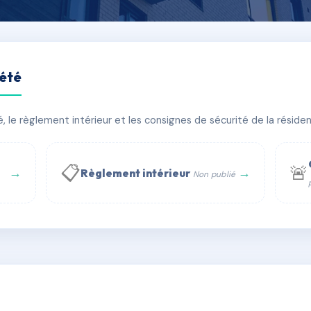
iété
le règlement intérieur et les consignes de sécurité de la résidenc
âtiment(s)
📋
🚨
→
→
Règlement intérieur
Non publié
 WhatsApp
✉ Email
té
rue Saint-Honoré, 75001 Paris - Tél. : +33 6 51 11 56 90 - 
AD9124694
🇫🇷
ww.syndic.digital - E-mail : syndic.digital@gmail.c