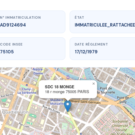
N° IMMATRICULATION
ÉTAT
AD9124694
IMMATRICULEE_RATTACHEE
CODE INSEE
DATE RÈGLEMENT
75105
17/12/1979
×
vme.plus/AD9124694
SDC 18 MONGE
18 r monge 75005 PARIS
SDC 18 MONGE
r monge
75005 PARIS