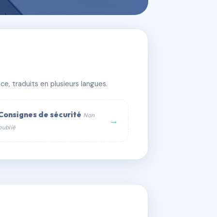
e, traduits en plusieurs langues.
Consignes de sécurité
Non
→
publié
web :
om