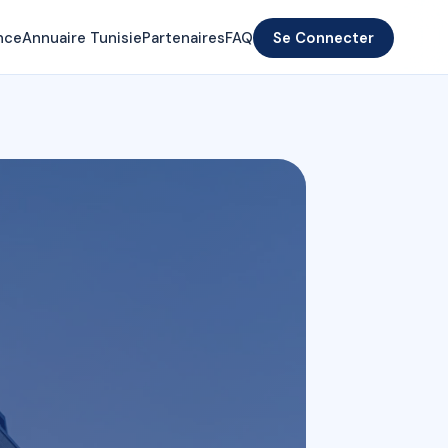
nce
Annuaire Tunisie
Partenaires
FAQ
Se Connecter