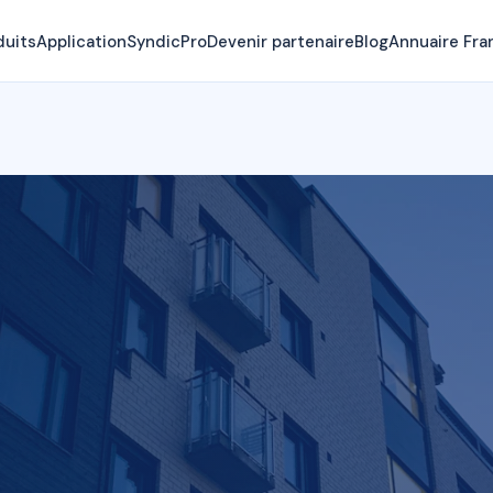
duits
Application
SyndicPro
Devenir partenaire
Blog
Annuaire Fra