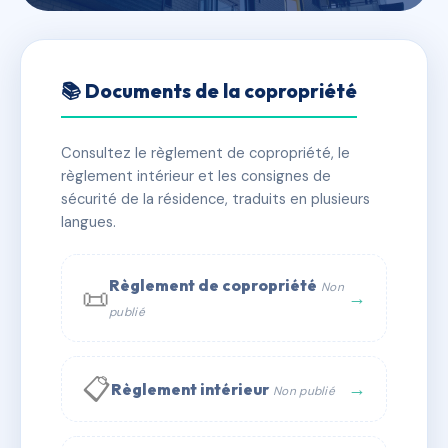
🇫🇷 RFRAD9326406
LA ROSERAIE
📚 Documents de la copropriété
📍 42B av de toulouse 46200 Souillac
Consultez le règlement de copropriété, le
✓ Immatriculée
🏠 15 lots
🏗 1 bâtiment(s)
règlement intérieur et les consignes de
sécurité de la résidence, traduits en plusieurs
langues.
📞 Contacter Syndic Digital
💬 WhatsApp
✉ Email
Règlement de copropriété
Non
📜
→
publié
📋
→
Règlement intérieur
Non publié