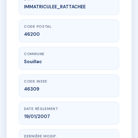
IMMATRICULEE_RATTACHEE
www.vme.plus/AD9326406
LA ROSERAIE
42B av de toulouse
46200 Souillac
CODE POSTAL
46200
COMMUNE
Souillac
CODE INSEE
46309
DATE RÈGLEMENT
19/01/2007
DERNIÈRE MODIF.