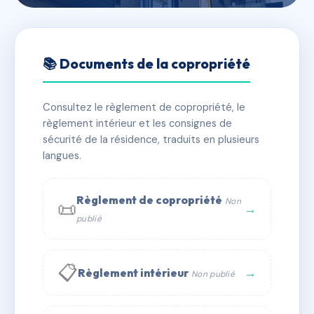
🇫🇷 RFRAD9374331
SDC 41 TOUR D'AUVERGNE
📚 Documents de la copropriété
📍 41 r de la tour d'auvergne 75009 PARIS
Consultez le règlement de copropriété, le
⚠ IMMATRICULEE_RATTACHEMENT_EXPIRE
règlement intérieur et les consignes de
🏠 99 lots
🏗 1 bâtiment(s)
sécurité de la résidence, traduits en plusieurs
langues.
📞 Contacter Syndic Digital
💬 WhatsApp
Règlement de copropriété
Non
📜
✉ Email
→
publié
📋
→
Règlement intérieur
Non publié