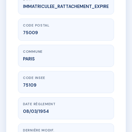
IMMATRICULEE_RATTACHEMENT_EXPIRE
www.vme.plus/AD9374331
SDC 41 TOUR D'AUVERGNE
41 r de la tour d'auvergne
75009 PARIS
CODE POSTAL
75009
COMMUNE
PARIS
CODE INSEE
75109
DATE RÈGLEMENT
08/03/1954
DERNIÈRE MODIF.