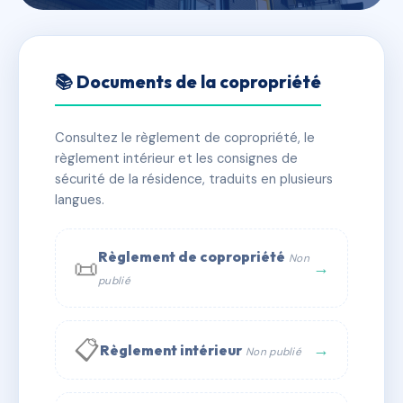
🇫🇷 RFRAD9418492
14 av jacques jezequel 92170
📚 Documents de la copropriété
vanves
Consultez le règlement de copropriété, le
📍 14 av jacques jezequel 92170 Vanves
règlement intérieur et les consignes de
✓ Immatriculée
🏠 30 lots
🏗 1 bâtiment(s)
sécurité de la résidence, traduits en plusieurs
langues.
📞 Contacter Syndic Digital
💬 WhatsApp
Règlement de copropriété
Non
📜
✉ Email
→
publié
📋
→
Règlement intérieur
Non publié