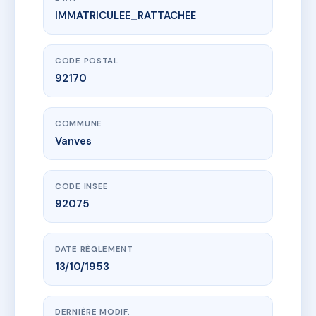
IMMATRICULEE_RATTACHEE
www.vme.plus/AD9418492
14 av jacques jezequel 92170 vanves
14 av jacques jezequel
92170 Vanves
CODE POSTAL
92170
COMMUNE
Vanves
CODE INSEE
92075
DATE RÈGLEMENT
13/10/1953
DERNIÈRE MODIF.