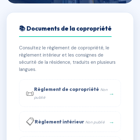
🇫🇷 RFRAD9477472
51 rue Tiblier Verne
📚 Documents de la copropriété
📍 51 r tiblier verne 42000 Saint-Étienne
Consultez le règlement de copropriété, le
✓ Immatriculée
🏠 73 lots
🏗 7 bâtiment(s)
règlement intérieur et les consignes de
sécurité de la résidence, traduits en plusieurs
langues.
📞 Contacter Syndic Digital
💬 WhatsApp
✉ Email
Règlement de copropriété
Non
📜
→
publié
📋
→
Règlement intérieur
Non publié