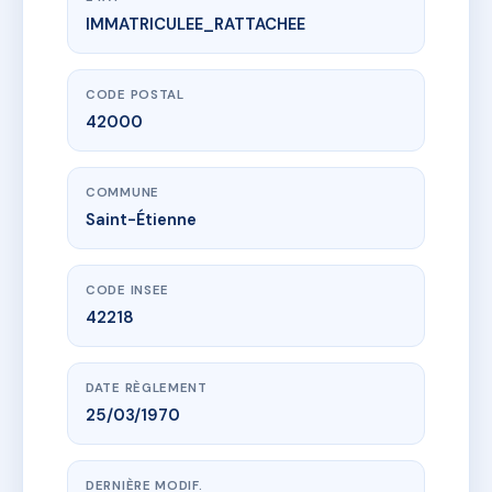
IMMATRICULEE_RATTACHEE
www.vme.plus/AD9477472
51 rue Tiblier Verne
51 r tiblier verne
42000 Saint-Étienne
CODE POSTAL
42000
COMMUNE
Saint-Étienne
CODE INSEE
42218
DATE RÈGLEMENT
25/03/1970
DERNIÈRE MODIF.