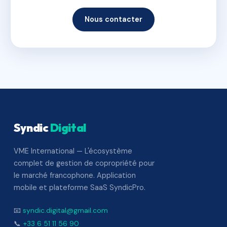
Nous contacter
Syndic
Digital
VME International — L'écosystème
complet de gestion de copropriété pour
le marché francophone. Application
mobile et plateforme SaaS SyndicPro.
📧
syndic.digital@gmail.com
📞
+33 6 51 11 56 90