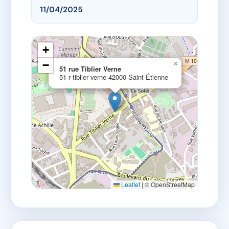
11/04/2025
+
−
×
51 rue Tiblier Verne
51 r tiblier verne 42000 Saint-Étienne
Leaflet
|
© OpenStreetMap