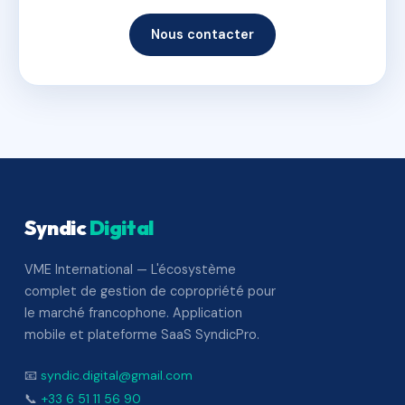
Nous contacter
Syndic
Digital
VME International — L'écosystème
complet de gestion de copropriété pour
le marché francophone. Application
mobile et plateforme SaaS SyndicPro.
📧
syndic.digital@gmail.com
📞
+33 6 51 11 56 90