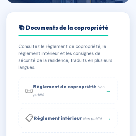
🇫🇷 RFRAD9670183
12 FAUBOURG DE LA BARRE
📚 Documents de la copropriété
- MS13589
Consultez le règlement de copropriété, le
📍 12 r du faubourg de la barre 76200 DIEPPE
règlement intérieur et les consignes de
✓ Immatriculée
🏠 15 lots
🏗 1 bâtiment(s)
sécurité de la résidence, traduits en plusieurs
langues.
📞 Contacter Syndic Digital
💬 WhatsApp
Règlement de copropriété
Non
📜
✉ Email
→
publié
📋
→
Règlement intérieur
Non publié