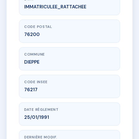
IMMATRICULEE_RATTACHEE
www.vme.plus/AD9670183
12 FAUBOURG DE LA BARRE - MS13589
12 r du faubourg de la barre
76200 DIEPPE
CODE POSTAL
76200
COMMUNE
DIEPPE
CODE INSEE
76217
DATE RÈGLEMENT
25/01/1991
DERNIÈRE MODIF.