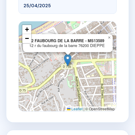
25/04/2025
+
−
×
12 FAUBOURG DE LA BARRE - MS13589
12 r du faubourg de la barre 76200 DIEPPE
Leaflet
|
© OpenStreetMap