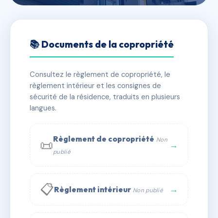
🇫🇷 RFRAD9733544
L'EMBARCADERE
📚 Documents de la copropriété
📍 12 r du perthuis breton 85360 La Tranche-sur-Mer
Consultez le règlement de copropriété, le
✓ Immatriculée
🏠 12 lots
🏗 1 bâtiment(s)
règlement intérieur et les consignes de
sécurité de la résidence, traduits en plusieurs
langues.
📞 Contacter Syndic Digital
💬 WhatsApp
✉ Email
Règlement de copropriété
Non
📜
→
publié
📋
→
Règlement intérieur
Non publié