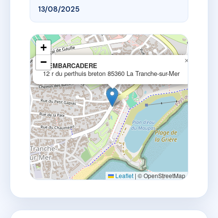
13/08/2025
+
−
×
L'EMBARCADERE
12 r du perthuis breton 85360 La Tranche-sur-Mer
Leaflet
|
© OpenStreetMap