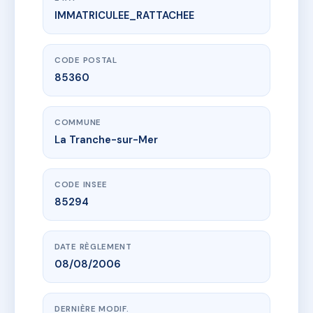
IMMATRICULEE_RATTACHEE
www.vme.plus/AD9733544
L'EMBARCADERE
12 r du perthuis breton
85360 La Tranche-sur-Mer
CODE POSTAL
85360
COMMUNE
La Tranche-sur-Mer
CODE INSEE
85294
DATE RÈGLEMENT
08/08/2006
DERNIÈRE MODIF.