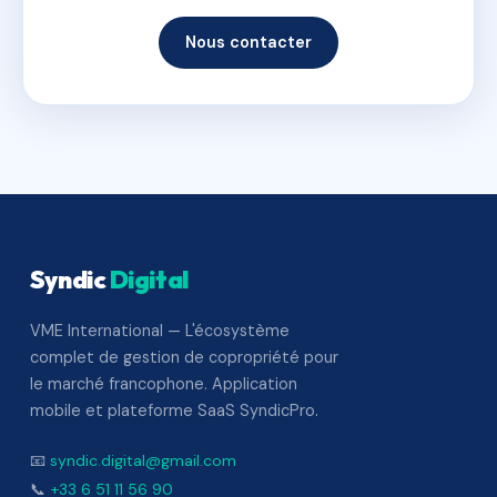
Nous contacter
Syndic
Digital
VME International — L'écosystème
complet de gestion de copropriété pour
le marché francophone. Application
mobile et plateforme SaaS SyndicPro.
📧
syndic.digital@gmail.com
📞
+33 6 51 11 56 90