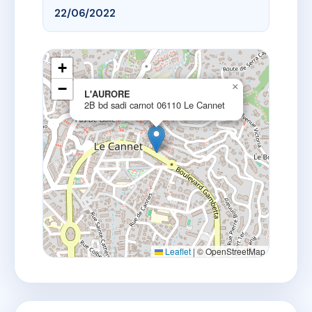
22/06/2022
+
−
×
L'AURORE
2B bd sadi carnot 06110 Le Cannet
Leaflet
|
© OpenStreetMap