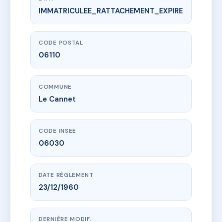
IMMATRICULEE_RATTACHEMENT_EXPIRE
www.vme.plus/AD9976275
L'AURORE
2B bd sadi carnot
06110 Le Cannet
CODE POSTAL
06110
COMMUNE
Le Cannet
CODE INSEE
06030
DATE RÈGLEMENT
23/12/1960
DERNIÈRE MODIF.