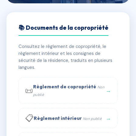
🇫🇷 RFRAD9976275
L'AURORE
📚 Documents de la copropriété
📍 2B bd sadi carnot 06110 Le Cannet
Consultez le règlement de copropriété, le
⚠ IMMATRICULEE_RATTACHEMENT_EXPIRE
règlement intérieur et les consignes de
🏠 29 lots
🏗 1 bâtiment(s)
sécurité de la résidence, traduits en plusieurs
langues.
📞 Contacter Syndic Digital
💬 WhatsApp
Règlement de copropriété
Non
📜
✉ Email
→
publié
📋
→
Règlement intérieur
Non publié