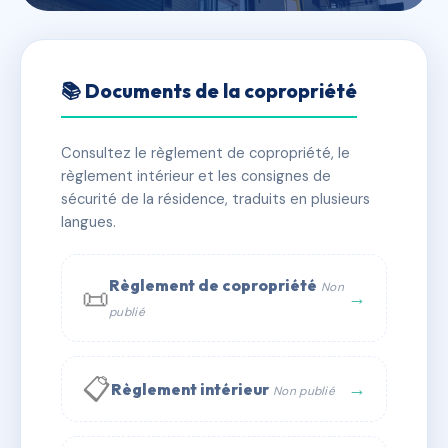
🇫🇷 RFRAE0363192
Carillons, Papillons,
📚 Documents de la copropriété
Moussaillons
Consultez le règlement de copropriété, le
📍 esp du general leclerc, 76470 Le Tréport
règlement intérieur et les consignes de
✓ Immatriculée
⚠ Admin. provisoire
🏠 24 lots
sécurité de la résidence, traduits en plusieurs
langues.
🏗 3 bâtiment(s)
📞 Contacter Syndic Digital
💬 WhatsApp
Règlement de copropriété
Non
📜
→
publié
✉ Email
📋
→
Règlement intérieur
Non publié