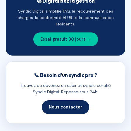
🚀 Digitalisez la gestion
Syndic Digital simplifie l'AG, le recouvrement des
charges, la conformité ALUR et la communication
résidents.
Essai gratuit 30 jours →
📞 Besoin d'un syndic pro ?
Trouvez ou devenez un cabinet syndic certifié
Syndic Digital. Réponse sous 24h.
Nous contacter