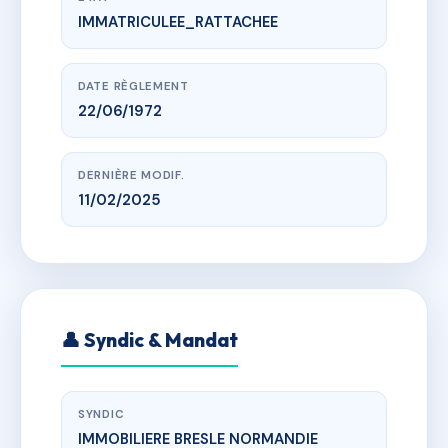
IMMATRICULEE_RATTACHEE
www.vme.plus/AE0363192
Carillons, Papillons, Moussaillons
esp du general leclerc, 76470 Le Tréport
DATE RÈGLEMENT
22/06/1972
DERNIÈRE MODIF.
11/02/2025
👤 Syndic & Mandat
SYNDIC
IMMOBILIERE BRESLE NORMANDIE