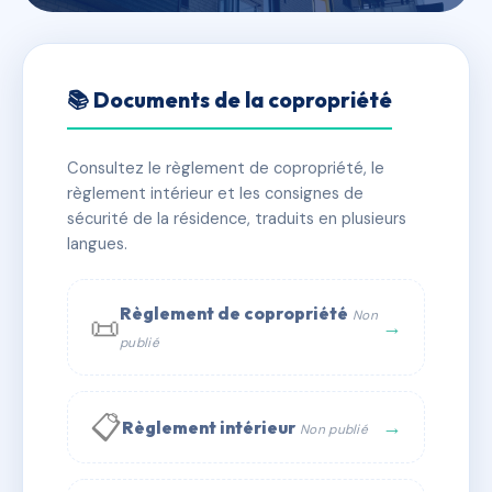
🇫🇷 RFRAE0518704
VILLA PANJO - MS180280
📚 Documents de la copropriété
📍 AVENUE DE DEAUVILLE 62520 LE TOUQUET PARIS
PLAGE
Consultez le règlement de copropriété, le
règlement intérieur et les consignes de
✓ Immatriculée
🏠 49 lots
🏗 2 bâtiment(s)
sécurité de la résidence, traduits en plusieurs
langues.
📞 Contacter Syndic Digital
💬 WhatsApp
Règlement de copropriété
Non
📜
✉ Email
→
publié
📋
→
Règlement intérieur
Non publié