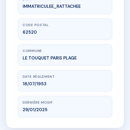
IMMATRICULEE_RATTACHEE
www.vme.plus/AE0518704
VILLA PANJO - MS180280
AVENUE DE DEAUVILLE
62520 LE TOUQUET PARIS PLAGE
CODE POSTAL
62520
COMMUNE
LE TOUQUET PARIS PLAGE
DATE RÈGLEMENT
18/07/1953
DERNIÈRE MODIF.
29/01/2025