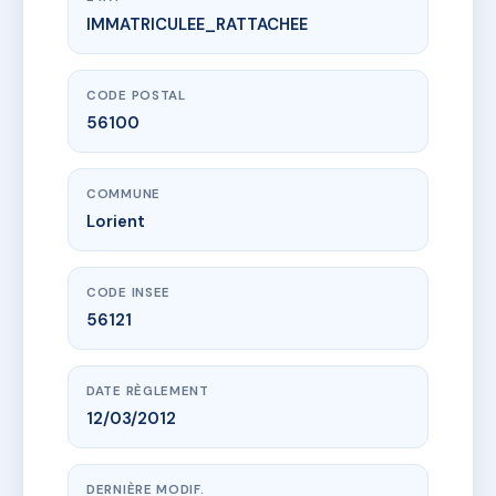
IMMATRICULEE_RATTACHEE
www.vme.plus/AE0580241
CHAZELLES II BAT C
24/28 r charles le samedy
56100 Lorient
CODE POSTAL
56100
COMMUNE
Lorient
CODE INSEE
56121
DATE RÈGLEMENT
12/03/2012
DERNIÈRE MODIF.