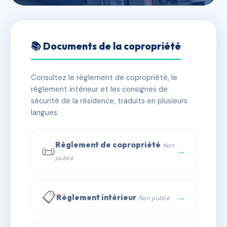
🇫🇷 RFRAE0580241
CHAZELLES II BAT C
📚 Documents de la copropriété
📍 24/28 r charles le samedy 56100 Lorient
Consultez le règlement de copropriété, le
✓ Immatriculée
🏠 61 lots
🏗 1 bâtiment(s)
règlement intérieur et les consignes de
sécurité de la résidence, traduits en plusieurs
langues.
📞 Contacter Syndic Digital
💬 WhatsApp
✉ Email
Règlement de copropriété
Non
📜
→
publié
📋
→
Règlement intérieur
Non publié