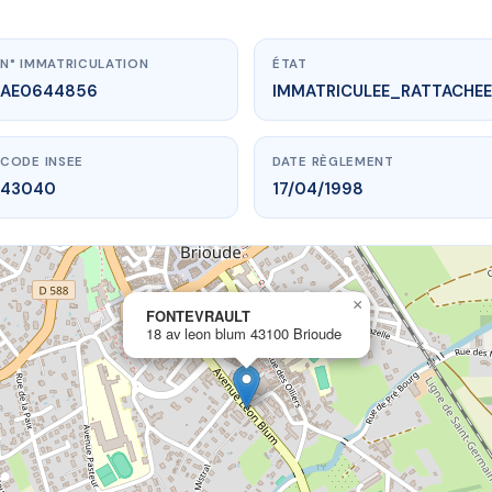
N° IMMATRICULATION
ÉTAT
AE0644856
IMMATRICULEE_RATTACHEE
CODE INSEE
DATE RÈGLEMENT
43040
17/04/1998
×
vme.plus/AE0644856
FONTEVRAULT
18 av leon blum 43100 Brioude
FONTEVRAULT
leon blum
43100 Brioude