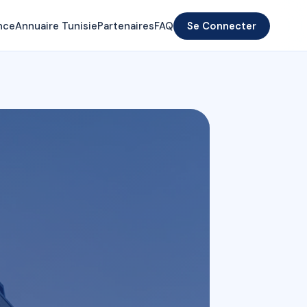
nce
Annuaire Tunisie
Partenaires
FAQ
Se Connecter