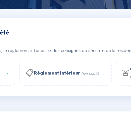
iété
T
le règlement intérieur et les consignes de sécurité de la résidenc
âtiment(s)
📋
🚨
→
→
Règlement intérieur
Non publié
 WhatsApp
✉ Email
té
rue Saint-Honoré, 75001 Paris - Tél. : +33 6 51 11 56 90 - 
AE0644856
🇫🇷
ww.syndic.digital - E-mail : syndic.digital@gmail.c