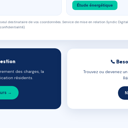
Étude énergétique
eul destinataire de vos coordonnées. Service de mise en relation Syndic Digital
confidentialité).
gestion
📞 Beso
uvrement des charges, la
Trouvez ou devenez un c
cation résidents.
Ré
ours →
N