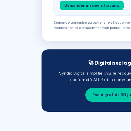
Demander un devis travaux
Demande transmise au partenaire sélectionné, s
rectification et d'effacement (voir politique de 
🚀 Digitalisez la 
Syndic Digital simplifie l'AG, le reco
conformité ALUR et la communi
Essai gratuit 30 j