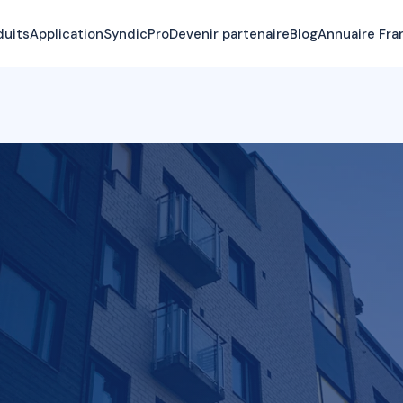
duits
Application
SyndicPro
Devenir partenaire
Blog
Annuaire Fra