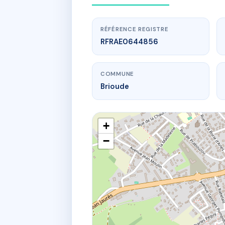
RÉFÉRENCE REGISTRE
RFRAE0644856
COMMUNE
Brioude
+
−
www.
18 av 