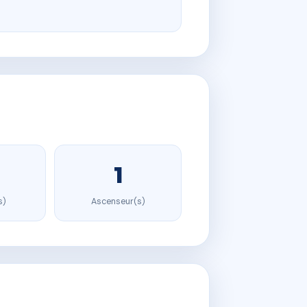
1
s)
Ascenseur(s)