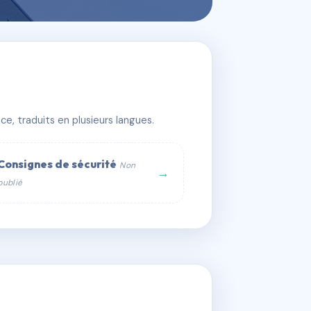
e, traduits en plusieurs langues.
Consignes de sécurité
Non
→
publié
web :
om